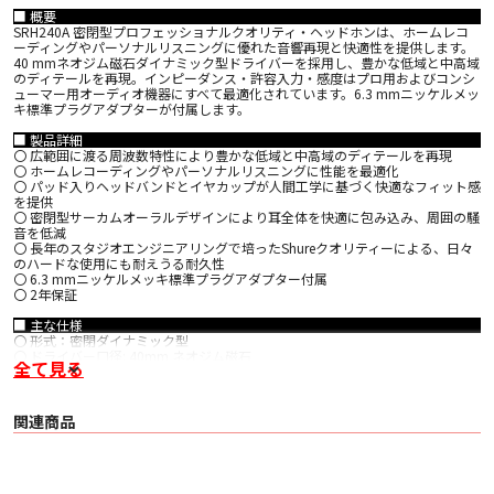
■ 概要
SRH240A 密閉型プロフェッショナルクオリティ・ヘッドホンは、ホームレコ
ーディングやパーソナルリスニングに優れた音響再現と快適性を提供します。
40 mmネオジム磁石ダイナミック型ドライバーを採用し、豊かな低域と中高域
のディテールを再現。インピーダンス・許容入力・感度はプロ用およびコンシ
ューマー用オーディオ機器にすべて最適化されています。6.3 mmニッケルメッ
キ標準プラグアダプターが付属します。
■ 製品詳細
〇 広範囲に渡る周波数特性により豊かな低域と中高域のディテールを再現
〇 ホームレコーディングやパーソナルリスニングに性能を最適化
〇 パッド入りヘッドバンドとイヤカップが人間工学に基づく快適なフィット感
を提供
〇 密閉型サーカムオーラルデザインにより耳全体を快適に包み込み、周囲の騒
音を低減
〇 長年のスタジオエンジニアリングで培ったShureクオリティーによる、日々
のハードな使用にも耐えうる耐久性
〇 6.3 mmニッケルメッキ標準プラグアダプター付属
〇 2年保証
■ 主な仕様
〇 形式：密閉ダイナミック型
〇 ドライバー口径: 40mm ネオジム磁石
全て見る
〇 周波数帯域: 20Hz – 20kHz
〇 感度: 107dB/mW (1kHz)
〇 インピーダンス : 38Ω (1kHz)
〇 最大許容入力: 500mW (1kHz)
関連商品
〇 入力コネクター: 3.5mmステレオミニプラグ
〇 ケーブル：両出しOFCストレート (2m/着脱不可)
〇 質量: 約238 g
〇 同梱品 16.3 mmニッケルメッキ標準プラグアダプター