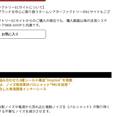
ァクトリーECサイトについて】
ブランドを中心に取り扱うホームシアターファクトリーのECサイトもござ
クトリーECサイトからのご購入の場合でも、購入画面以降の決済システ
クWEB-SHOPと共通です。
お気に入り
組み合わせた4層シールド構造"Hoplon"を搭載
は、ノイズ吸収素材パルシャット®MUを採用 *
配合した専用開発インナーシース
放射ノイズや電源から流れ込む電動ノイズを《パルシャット》が取り除く
する不要なノイズを減少させます。