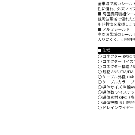
全帯域で高いシール
性に優れ、外来ノイ
■ 高密度銅編組シー
低周波帯域で優れた
ルド特性を発揮しま
■ アルミシールド
高周波帯域のシール
入りにくく、可撓性
■ 仕様
〇 コネクター 8P8
〇 コネクターサイズ W13.
〇 コネクター構造 
〇 規格 ANSI/TIA/EI
〇 ケーブル外径 10
〇 ケーブルカラー 
〇 導体サイズ 単線AW
〇 導体数 ツイステッド
〇 導体素材 OFC（
〇 導体被覆 専用開
〇 ドレインワイヤー