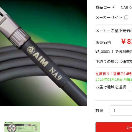
商品コード:
NA9-0
メーカーサイト
メーカー希望小売価
￥8
販売価格
¥5,000以上で送料無
下取りの場合は通常査
在庫有り！営業日14
2026年08月10日 
お届け地域を選択
数量
カ