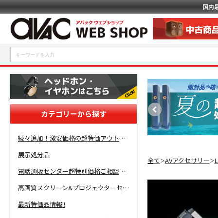
国内
カテゴリーから探す
続々追加！激安価格の超特価アウトレットセール開催！
展示処分品
全て
AVアクセサリー
＞
＞
電話通販センター超特別価格ご相談コーナー！
高画質スクリーン&プロジェクターセット超特価！
最新特価品情報!!