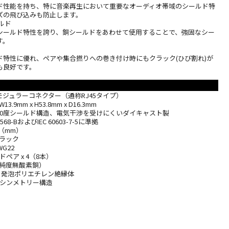
ド性能を持ち、特に音楽再生において重要なオーディオ帯域のシールド特
ズの飛び込みも防止します。
ルド
シールド特性を誇り、銅シールドをあわせて使用することで、強固なシー
す。
ド特性に優れ、ペアや集合撚りへの巻き付け時にもクラック(ひび割れ)が
も良好です。
C モジュラーコネクター（通称RJ45タイプ）
9mm x H53.8mm x D16.3mm
360度シールド構造、電気干渉を受けにくいダイキャスト製
A-568-BおよびIEC 60603-7-5に準拠
Φ（mm）
ブラック
G22
ペア x 4（8本）
高純度無酸素銅）
発 発泡ポリエチレン絶縁体
 シンメトリー構造