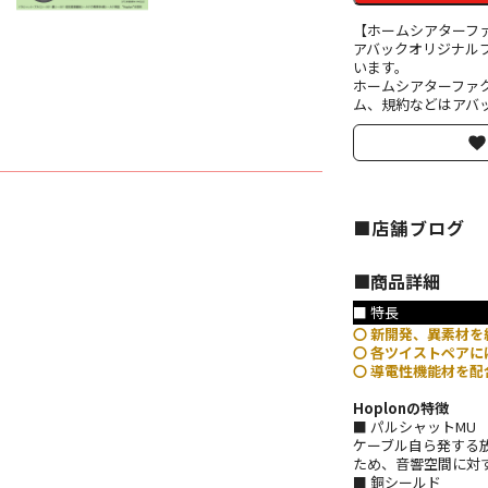
【ホームシアターフ
アバックオリジナル
います。
ホームシアターファ
ム、規約などはアバッ
■店舗ブログ
■︎商品詳細
■ 特長
〇 新開発、異素材を
〇 各ツイストペアに
〇 導電性機能材を
Hoplonの特徴
■ パルシャットMU
ケーブル自ら発する
ため、音響空間に対
■ 銅シールド