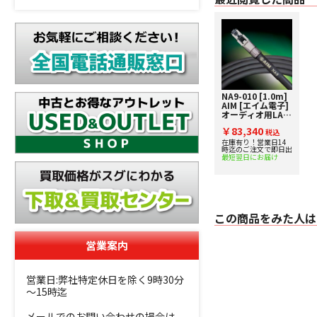
NA9-010 [1.0m]
AIM [エイム電子]
オーディオ用LAN
ケーブル
￥83,340
税込
在庫有り！営業日14
時迄のご注文で即日出
最短翌日にお届け
この商品をみた人は
営業案内
営業日:弊社特定休日を除く9時30分
～15時迄
メールでのお問い合わせの場合は、