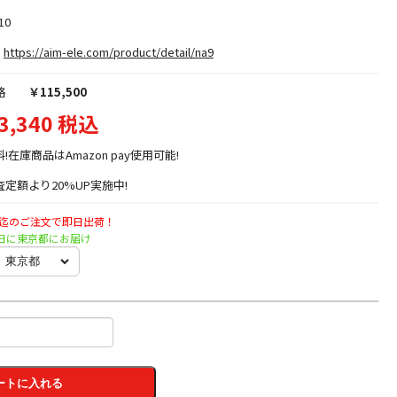
10
https://aim-ele.com/product/detail/na9
格
￥115,500
3,340 税込
料!在庫商品はAmazon pay使用可能!
定額より20%UP実施中!
時迄のご注文で即日出荷！
月曜日に東京都にお届け
ートに入れる