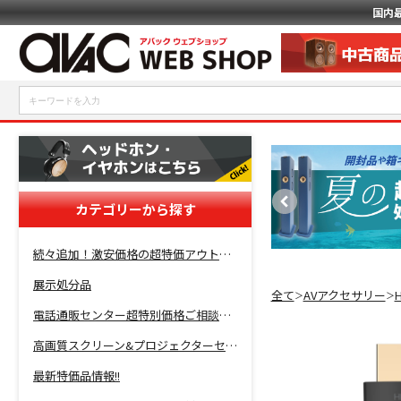
国内
カテゴリーから探す
続々追加！激安価格の超特価アウトレットセール開催！
展示処分品
全て
AVアクセサリー
＞
＞
電話通販センター超特別価格ご相談コーナー！
高画質スクリーン&プロジェクターセット超特価！
最新特価品情報!!