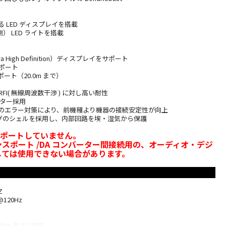
 LED ディスプレイを搭載
側） LED ライトを搭載
tra High Definition）ディスプレイをサポート
をサポート
サポート（20.0m まで）
 と RFI( 無線周波数干渉 ) に対し高い耐性
クター採用
号のエラー対策により、前機種より機器の接続安定性が向上
ングのシェルを採用し、内部回路を埃・湿気から保護
 はサポートしていません。
スポート /DA コンバーター間接続用の、オーディオ・デジ
しては使用できない場合があります。
Z
@120Hz
(20m まで ) 対応