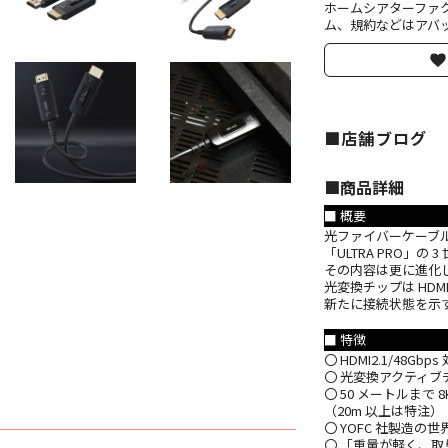
ホームシアターファ
ム、規約などはアバッ
■店舗ブログ
■︎商品詳細
■ 概要
光ファイバーケーブルで
「ULTRA PRO」
その内容は更に進化
光変換チップは HDMI
新たに接続状態を示す
■ 特徴
〇 HDMI2.1/48Gbps
〇 光変換アクティブチ
〇 50 メートルまで
（20m 以上は特注）
〇 YOFC 社製造
〇 「重量が軽く、取り