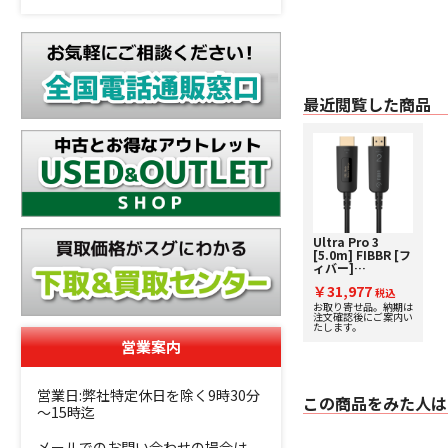
最近閲覧した商品
Ultra Pro 3
[5.0m] FIBBR [フ
ィバー]
8K/HDMI2.1/48Gbps
￥31,977
対応HDM光ケーブ
税込
ル
お取り寄せ品。納期は
注文確認後にご案内い
たします。
営業案内
営業日:弊社特定休日を除く9時30分
この商品をみた人は
～15時迄
メールでのお問い合わせの場合は、