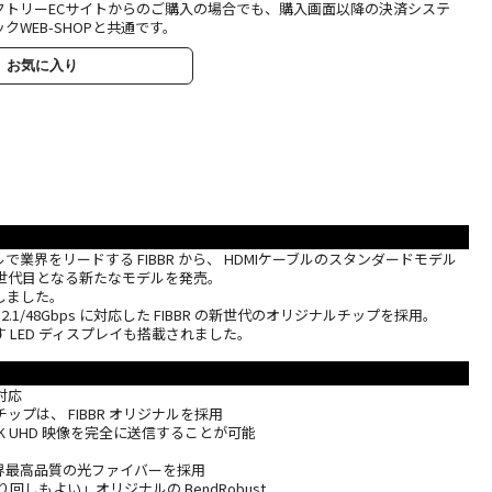
クトリーECサイトからのご購入の場合でも、購入画面以降の決済システ
クWEB-SHOPと共通です。
お気に入り
業界をリードする FIBBR から、 HDMIケーブルのスタンダードモデル
の 3 世代目となる新たなモデルを発売。
しました。
2.1/48Gbps に対応した FIBBR の新世代のオリジナルチップを採用。
 LED ディスプレイも搭載されました。
 対応
ップは、 FIBBR オリジナルを採用
 8K UHD 映像を完全に送信することが可能
の世界最高品質の光ファイバーを採用
回しもよい」オリジナルの BendRobust