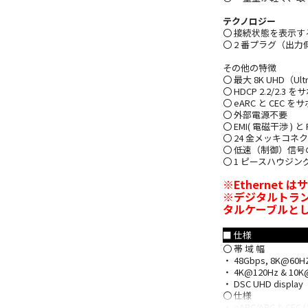
テクノロジー
〇 接続状態を表示する
〇 2 番プラグ（出力
その他の特徴
〇 最大 8K UHD（Ul
〇 HDCP 2.2/2.3 
〇 eARC と CEC を
〇 外部電源不要
〇 EMI( 電磁干渉 )
〇 24 金メッキコネ
〇 低速（制御）信
〇 1 ピースハウジ
※Ethernet
※デジタルトラン
タルケーブルと
■ 仕様
〇 帯 域 幅
・ 48Gbps, 8K@60H
・ 4K@120Hz & 10K
・ DSC UHD display
〇 仕様
・ eARC/ARC & CEC 