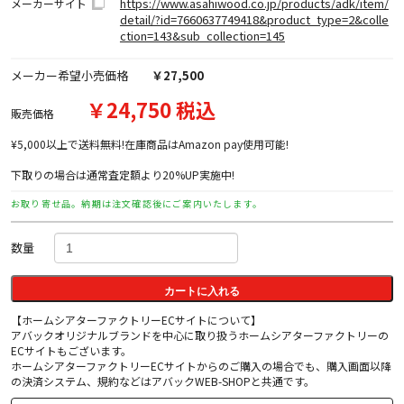
https://www.asahiwood.co.jp/products/adk/item/
メーカーサイト
detail/?id=7660637749418&product_type=2&colle
ction=143&sub_collection=145
メーカー希望小売価格
￥27,500
￥24,750 税込
販売価格
¥5,000以上で送料無料!在庫商品はAmazon pay使用可能!
下取りの場合は通常査定額より20%UP実施中!
お取り寄せ品。納期は注文確認後にご案内いたします。
数量
カートに入れる
【ホームシアターファクトリーECサイトについて】
アバックオリジナルブランドを中心に取り扱うホームシアターファクトリーの
ECサイトもございます。
ホームシアターファクトリーECサイトからのご購入の場合でも、購入画面以降
の決済システム、規約などはアバックWEB-SHOPと共通です。