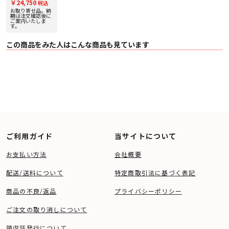
￥24,750
税込
3060MC追加棚板)
【Suoni
お取り寄せ品。納
Premium
期は注文確認後に
Series】
ご案内いたしま
す。
この商品をみた人はこんな商品も見ています
ご利用ガイド
当サイトについて
お支払い方法
会社概要
配送/送料について
特定商取引法に基づく表記
商品の不良/返品
プライバシーポリシー
ご注文の取り消しについて
領収証発行について