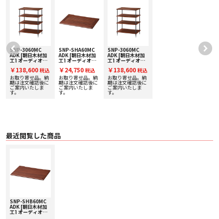
SNP-3060MC
SNP-SHA60MC
SNP-3060MC
ADK [朝日木材加
ADK [朝日木材加
ADK [朝日木材加
工] オーディオラ
工] オーディオラ
工] オーディオラ
ック【Suoni
ック (SNP-
ック【Suoni
￥138,600
￥24,750
￥138,600
税込
税込
税込
)
Premium
3060MC追加棚板)
Premium
Series】
【Suoni
Series】
お取り寄せ品。納
お取り寄せ品。納
お取り寄せ品。納
Premium
期は注文確認後に
期は注文確認後に
期は注文確認後に
ご案内いたしま
Series】
ご案内いたしま
ご案内いたしま
す。
す。
す。
最近閲覧した商品
SNP-SHB60MC
ADK [朝日木材加
工] オーディオラ
ック (SNP-