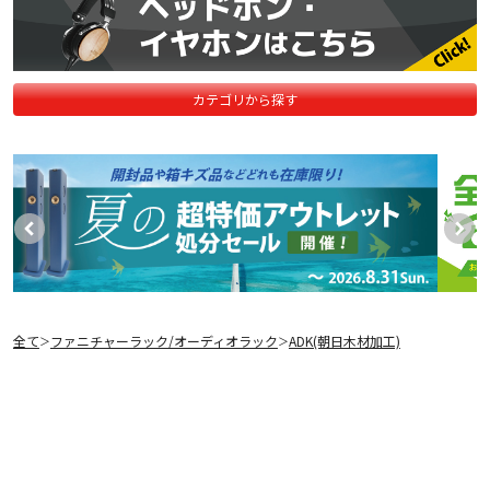
カテゴリから探す
全て
ファニチャーラック/オーディオラック
ADK(朝日木材加工)
＞
＞