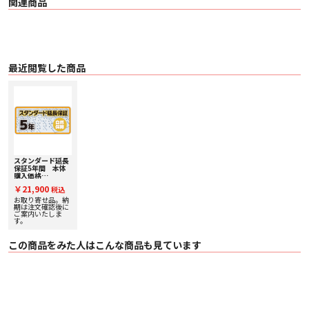
関連商品
最近閲覧した商品
スタンダード延長
保証5年間 本体
購入価格
￥325,001～
￥21,900
税込
￥350,000(税
込) SE350000
お取り寄せ品。納
期は注文確認後に
ご案内いたしま
す。
この商品をみた人はこんな商品も見ています