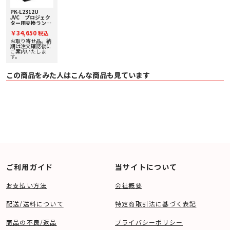
PK-L2312U
JVC プロジェク
ター用交換ラン
プ 【メーカー正
￥34,650
税込
規品】
お取り寄せ品。納
期は注文確認後に
ご案内いたしま
す。
この商品をみた人はこんな商品も見ています
ご利用ガイド
当サイトについて
お支払い方法
会社概要
配送/送料について
特定商取引法に基づく表記
商品の不良/返品
プライバシーポリシー