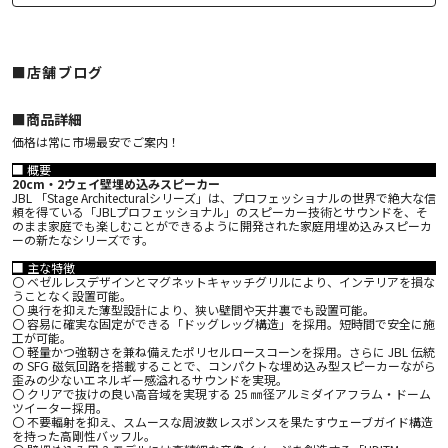
■店舗ブログ
■︎商品詳細
価格は常に市場最安でご案内！
■ 概要
20cm・2ウェイ壁埋め込みスピーカー
JBL 「Stage Architecturalシリーズ」は、プロフェッショナルの世界で絶大な信
頼を得ている「JBLプロフェッショナル」のスピーカー技術とサウンドを、そ
のまま家庭でも楽しむことができるように開発された家庭用埋め込みスピーカ
ーの新たなシリーズです。
■ 主な特徴
〇 ベゼルレスデザインとマグネットキャッチグリルにより、インテリアを損な
うことなく設置可能。
〇 奥行を抑えた薄型設計により、狭い壁間や天井裏でも設置可能。
〇 容易に確実な固定ができる「ドッグレッグ構造」を採用。短時間で安全に施
工が可能。
〇 軽量かつ強靭さを兼ね備えたポリセルロースコーンを採用。さらに JBL 伝統
の SFG 磁気回路を搭載することで、コンパクトな埋め込み型スピーカーながら
歪みの少ないエネルギー感溢れるサウンドを実現。
〇 クリアで抜けの良い高音域を実現する 25 ㎜径アルミダイアフラム・ドーム
ツイーター採用。
〇 不要輻射を抑え、スムースな周波数レスポンスを果たすウェーブガイド構造
を持った高剛性バッフル。