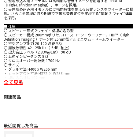
〇 壁埋め込み用 3 モデルには高精細な音像イメージを創造する「HDITM
（High-Definition Imaging）」ホーンを採用。
〇 天井埋め込み用 4 モデルには指向特性を整える音響レンズをツイーターに搭
載。さらに全帯域に渡り明瞭で正確な音像定位を実現する“同軸 2 ウェイ”構造
を採用。
■ 仕様
〇 スピーカー形式 2ウェイ・壁埋め込み型
〇 スピーカー構成 200mmポリセルロースコーン・ウーファー、HDI™（High
Definition Imaging ）ホーン付 25mm径アルミニウム・ドームツイーター
〇 推奨アンプ出力 20-120 W (RMS)
〇 周波数特性 42 - 25k Hz（-6dB, 軸上）
〇 出力音圧レベル（2.83V@1m） 90 dB
〇 公称インピーダンス 8 Ω
〇 クロスオーバー周波数 1700 Hz
〇 サイズ
・ グリル寸法 H400 x W266 mm
・ カットアウト寸法 H372 × W238 mm
・ 埋め込み寸法 102 mm
全て見る
・ 重量 2.8 kg（グリル含まず）
〇 同梱品
スピーカー本体、スピーカーグリル、カットアウト用テンプレート紙、クイッ
クスタートガイド（英語）
関連商品
最近閲覧した商品