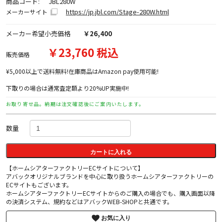
商品コード:
JBL280W
https://jp.jbl.com/Stage-280W.html
メーカーサイト
メーカー希望小売価格
￥26,400
￥23,760 税込
販売価格
¥5,000以上で送料無料!在庫商品はAmazon pay使用可能!
下取りの場合は通常査定額より20%UP実施中!
お取り寄せ品。納期は注文確認後にご案内いたします。
数量
カートに入れる
【ホームシアターファクトリーECサイトについて】
アバックオリジナルブランドを中心に取り扱うホームシアターファクトリーの
ECサイトもございます。
ホームシアターファクトリーECサイトからのご購入の場合でも、購入画面以降
の決済システム、規約などはアバックWEB-SHOPと共通です。
お気に入り