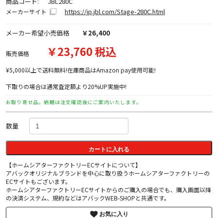
商品コード:
JBL280C
https://jp.jbl.com/Stage-280C.html
メーカーサイト
メーカー希望小売価格
￥26,400
￥23,760 税込
販売価格
¥5,000以上で送料無料!在庫商品はAmazon pay使用可能!
下取りの場合は通常査定額より20%UP実施中!
お取り寄せ品。納期は注文確認後にご案内いたします。
数量
カートに入れる
【ホームシアターファクトリーECサイトについて】
アバックオリジナルブランドを中心に取り扱うホームシアターファクトリーの
ECサイトもございます。
ホームシアターファクトリーECサイトからのご購入の場合でも、購入画面以降
の決済システム、規約などはアバックWEB-SHOPと共通です。
お気に入り