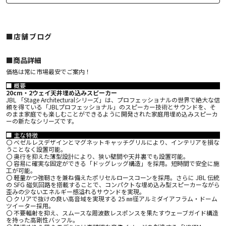
■店舗ブログ
■︎商品詳細
価格は常に市場最安でご案内！
■ 概要
20cm・2ウェイ天井埋め込みスピーカー
JBL 「Stage Architecturalシリーズ」は、プロフェッショナルの世界で絶大な信
頼を得ている「JBLプロフェッショナル」のスピーカー技術とサウンドを、そ
のまま家庭でも楽しむことができるように開発された家庭用埋め込みスピーカ
ーの新たなシリーズです。
■ 主な特徴
〇 ベゼルレスデザインとマグネットキャッチグリルにより、インテリアを損な
うことなく設置可能。
〇 奥行を抑えた薄型設計により、狭い壁間や天井裏でも設置可能。
〇 容易に確実な固定ができる「ドッグレッグ構造」を採用。短時間で安全に施
工が可能。
〇 軽量かつ強靭さを兼ね備えたポリセルロースコーンを採用。さらに JBL 伝統
の SFG 磁気回路を搭載することで、コンパクトな埋め込み型スピーカーながら
歪みの少ないエネルギー感溢れるサウンドを実現。
〇 クリアで抜けの良い高音域を実現する 25 ㎜径アルミダイアフラム・ドーム
ツイーター採用。
〇 不要輻射を抑え、スムースな周波数レスポンスを果たすウェーブガイド構造
を持った高剛性バッフル。