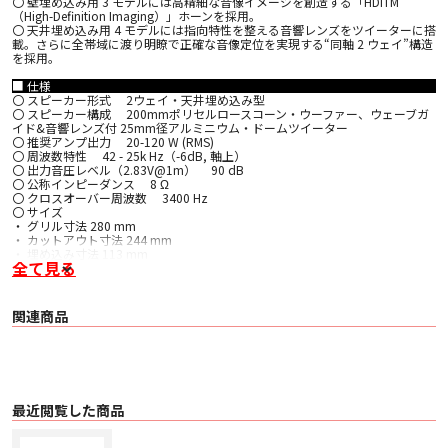
〇 壁埋め込み用 3 モデルには高精細な音像イメージを創造する「HDITM
（High-Definition Imaging）」ホーンを採用。
〇 天井埋め込み用 4 モデルには指向特性を整える音響レンズをツイーターに搭
載。さらに全帯域に渡り明瞭で正確な音像定位を実現する“同軸 2 ウェイ”構造
を採用。
■ 仕様
〇 スピーカー形式 2ウェイ・天井埋め込み型
〇 スピーカー構成 200mmポリセルロースコーン・ウーファー、ウェーブガ
イド&音響レンズ付 25mm径アルミニウム・ドームツイーター
〇 推奨アンプ出力 20-120 W (RMS)
〇 周波数特性 42 - 25k Hz（-6dB, 軸上）
〇 出力音圧レベル（2.83V@1m） 90 dB
〇 公称インピーダンス 8 Ω
〇 クロスオーバー周波数 3400 Hz
〇 サイズ
・ グリル寸法 280 mm
・ カットアウト寸法 244 mm
・ 埋め込み寸法 113 mm
全て見る
・ 重量 2.2 kg（グリル含まず）
〇 同梱品
スピーカー本体、スピーカーグリル、カットアウト用テンプレート紙、クイッ
クスタートガイド（英語）
関連商品
最近閲覧した商品