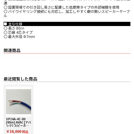
適
〇 設置現場での引き回し易さに配慮した低摩擦タイプの外部被膜を使用
〇 バイワイヤリング接続にも対応し、加工しやすく癖の無いスピーカーケーブ
ル
■ 主な仕様
〇 長さ 80ｍ
〇 芯線 4芯タイプ
〇 最大外径 Φ7mm
関連商品
最近閲覧した商品
SP16A-4C-80
[80m] AVAC [アバ
ック] スピーカー
ケーブル
￥36,000
税込