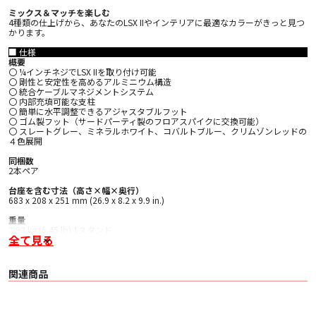
ミックス＆マッチを楽しむ
4種類の仕上げから、あなたのLSX IIやインテリアに最適なカラーがきっと見つ
かります。
■ 仕様
概要
〇 ¼インチネジでLSX IIを取り付け可能
〇 剛性と安定性を高めるアルミニウム構造
〇 統合ケーブルマネジメントシステム
〇 内部充填可能な支柱
〇 簡単に水平調整できるアジャスタブルフット
〇 ゴム製フット（サードパーティ製のフロアスパイクに交換可能）
〇 スレートグレー、ミネラルホワイト、コバルトブルー、クリムゾンレッドの
４色展開
同梱数
2本ペア
台座を含む寸法（高さ×幅×奥行）
683 x 208 x 251 mm (26.9 x 8.2 x 9.9 in.)
重量
2.93 kg (6.45 lb) 1スタンド
全て見る
対応製品
LSX II
LSX
関連商品