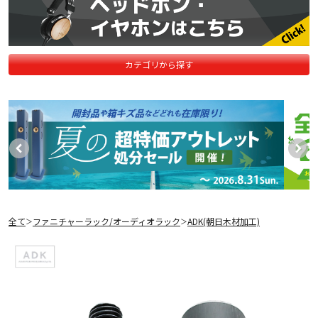
カテゴリから探す
全て
ファニチャーラック/オーディオラック
ADK(朝日木材加工)
＞
＞