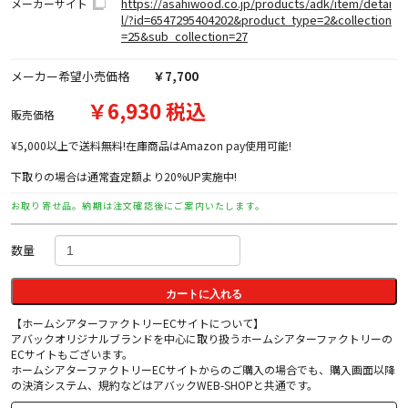
https://asahiwood.co.jp/products/adk/item/detai
メーカーサイト
l/?id=6547295404202&product_type=2&collection
=25&sub_collection=27
メーカー希望小売価格
￥7,700
￥6,930 税込
販売価格
¥5,000以上で送料無料!在庫商品はAmazon pay使用可能!
下取りの場合は通常査定額より20%UP実施中!
お取り寄せ品。納期は注文確認後にご案内いたします。
数量
カートに入れる
【ホームシアターファクトリーECサイトについて】
アバックオリジナルブランドを中心に取り扱うホームシアターファクトリーの
ECサイトもございます。
ホームシアターファクトリーECサイトからのご購入の場合でも、購入画面以降
の決済システム、規約などはアバックWEB-SHOPと共通です。