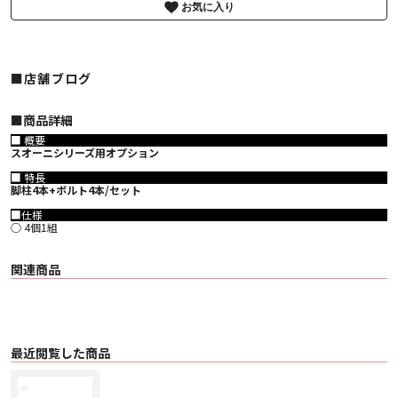
お気に入り
■店舗ブログ
■︎商品詳細
■ 概要
スオーニシリーズ用オプション
■ 特長
脚柱4本+ボルト4本/セット
■仕様
○ 4個1組
関連商品
最近閲覧した商品