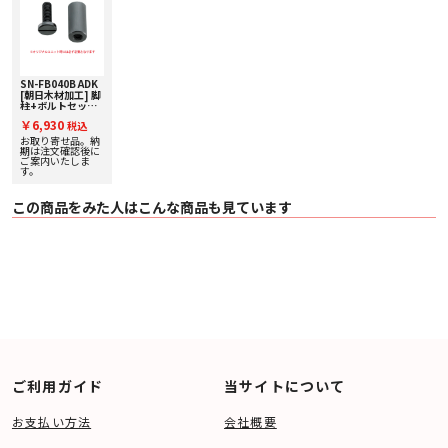
SN-FB040B ADK
[朝日木材加工] 脚
柱+ボルトセット
【Suoni
￥6,930
税込
Series】
お取り寄せ品。納
期は注文確認後に
ご案内いたしま
す。
この商品をみた人はこんな商品も見ています
ご利用ガイド
当サイトについて
お支払い方法
会社概要