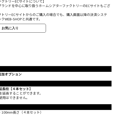
ァクトリーECサイトについて】
ブランドを中心に取り扱うホームシアターファクトリーのECサイトもござ
クトリーECサイトからのご購入の場合でも、購入画面以降の決済システ
クWEB-SHOPと共通です。
お気に入り
追加オプション
 延長柱【４本セット】
さを延長することができます。
ご使用はできません。
・100mm長さ（４本セット）