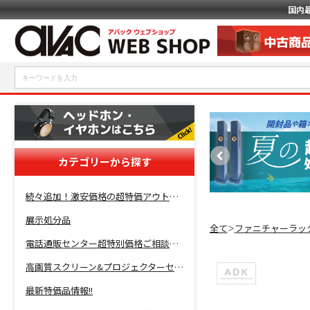
国内
カテゴリーから探す
続々追加！激安価格の超特価アウトレットセール開催！
展示処分品
全て
ファニチャーラッ
＞
電話通販センター超特別価格ご相談コーナー！
高画質スクリーン&プロジェクターセット超特価！
最新特価品情報!!