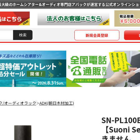
最大級のホームシアター&オーディオ専門店
アバックが運営する公式オンラインショ
新規会員登録
ク/オーディオラック
ADK(朝日木材加工)
＞
SN-PL10
【Suoni
きません。