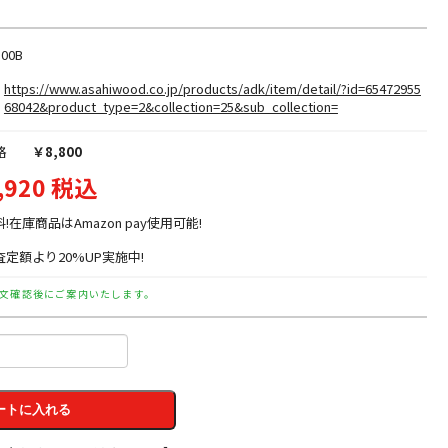
100B
https://www.asahiwood.co.jp/products/adk/item/detail/?id=65472955
68042&product_type=2&collection=25&sub_collection=
格
￥8,800
,920 税込
料!在庫商品はAmazon pay使用可能!
定額より20%UP実施中!
文確認後にご案内いたします。
ートに入れる