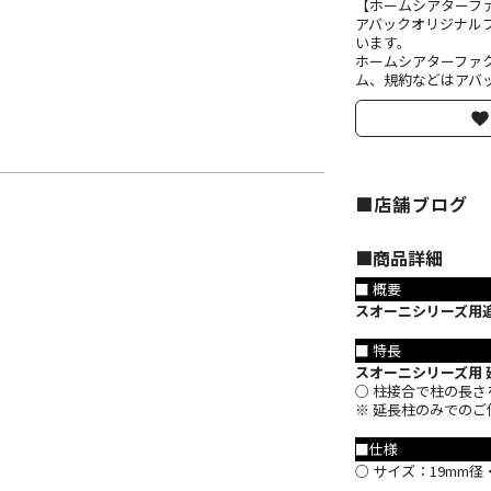
【ホームシアターフ
アバックオリジナル
います。
ホームシアターファ
ム、規約などはアバッ
■店舗ブログ
■︎商品詳細
■ 概要
スオーニシリーズ用
■ 特長
スオーニシリーズ用
○ 柱接合で柱の長
※ 延長柱のみでの
■仕様
○ サイズ：19mm径