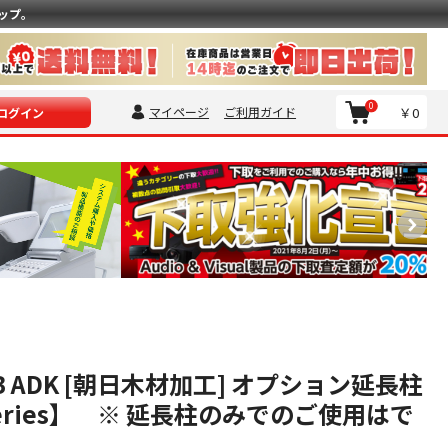
ップ。
0
マイページ
ご利用ガイド
￥0
ログイン
0B ADK [朝日木材加工] オプション延長柱
 Series】 ※ 延長柱のみでのご使用はで