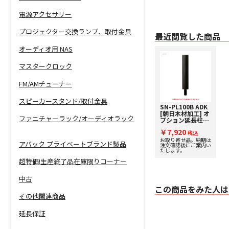
電源アクセサリー
プロジェクター交換ランプ、取付金具
最近閲覧した商品
オーディオ用 NAS
マスタークロック
FM/AMチューナー
スピーカースタンド/取付金具
SN-PL100B ADK
[朝日木材加工] オ
ファニチャーラック/オーディオラック
プション延長柱
【Suoni
￥7,920
Series】 ※ 延
税込
長柱のみでのご使
お取り寄せ品。納期は
アバック プライベートブランド製品
注文確認後にご案内い
用はできません。
たします。
超特価!生産終了品在庫限りコーナー
中古
この商品をみた人は
その他関連商品
延長保証