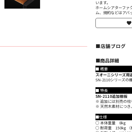
います。
ホームシアターファ
ム、規約などはアバッ
■店舗ブログ
■︎商品詳細
■ 概要
スオーニシリーズ用
SN-2110シリー
■ 特長
SN-2110追加棚板
※ 追加には別売の
※ 天然木素材につ
■仕様
○ 本体重量 8kg
○ 耐荷重 150kg