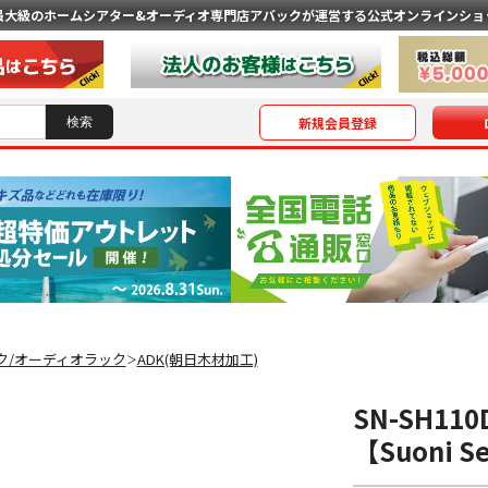
最大級のホームシアター&オーディオ専門店
アバックが運営する公式オンラインショ
新規会員登録
ク/オーディオラック
ADK(朝日木材加工)
＞
SN-SH11
【Suoni S