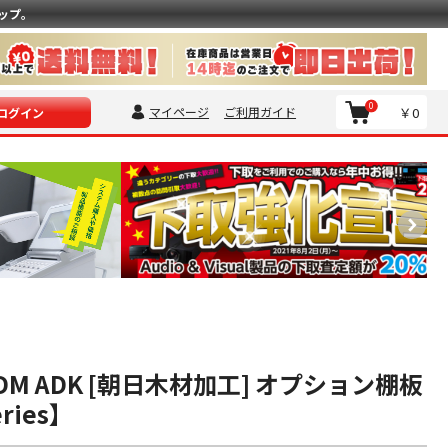
ップ。
0
マイページ
ご利用ガイド
￥0
ログイン
0DM ADK [朝日木材加工] オプション棚板
eries】