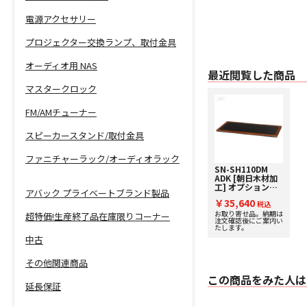
電源アクセサリー
プロジェクター交換ランプ、取付金具
オーディオ用 NAS
最近閲覧した商品
マスタークロック
FM/AMチューナー
スピーカースタンド/取付金具
ファニチャーラック/オーディオラック
SN-SH110DM
ADK [朝日木材加
工] オプション棚
アバック プライベートブランド製品
板【Suoni
￥35,640
Series】
税込
お取り寄せ品。納期は
超特価!生産終了品在庫限りコーナー
注文確認後にご案内い
たします。
中古
その他関連商品
この商品をみた人は
延長保証