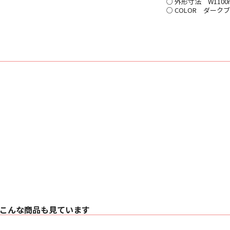
○ 外形寸法 W1100
○ COLOR ダーク
こんな商品も見ています