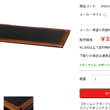
商品コード:
SNSH
メーカーサイト
メーカー希望小売価
￥3
販売価格
¥5,000以上で送料無
下取りの場合は通常査
お取り寄せ品。納期は注
数量
カ
【ホームシアターフ
アバックオリジナル