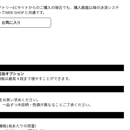
クトリーECサイトからのご購入の場合でも、購入画面以降の決済システ
クWEB-SHOPと共通です。
お気に入り
追加オプション
ズの棚板は最高４段まで増やすことができます。
柱をお買い求めください。
き、一品ずつ木目柄・色調が異なることご了承ください。
 （棚板1枚あたりの荷重）