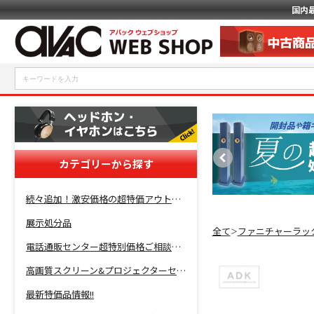
国内
カテゴリーから探す
続々追加！激安価格の超特価アウトレットセール開催！
展示処分品
全て
ファニチャーラッ
＞
電話通販センター超特別価格ご相談コーナー！
高画質スクリーン&プロジェクターセット超特価！
最新特価品情報!!