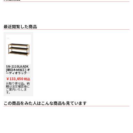
最近閲覧した商品
SN-2110LA ADK
[朝日木材加工] オ
ーディオラック
【Suoni
￥133,650
税込
Series】
お取り寄せ品。納
期は注文確認後に
ご案内いたしま
す。
この商品をみた人はこんな商品も見ています