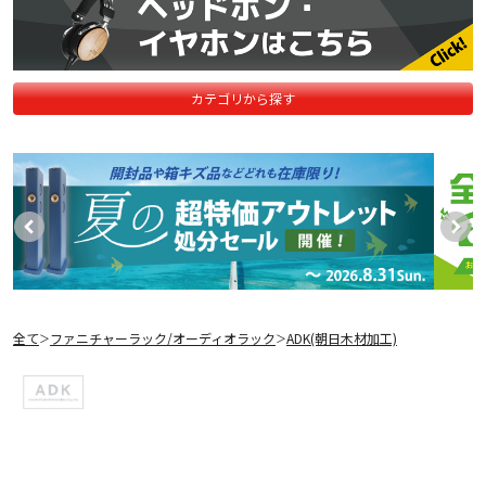
カテゴリから探す
全て
ファニチャーラック/オーディオラック
ADK(朝日木材加工)
＞
＞