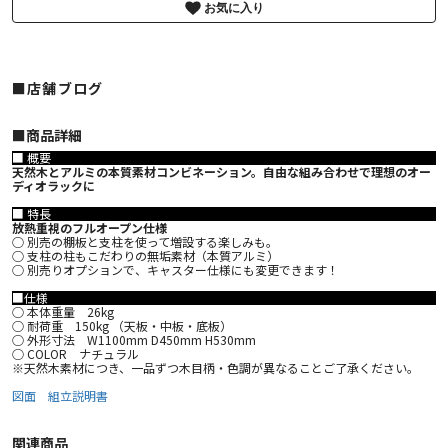
お気に入り
■店舗ブログ
■︎商品詳細
■ 概要
天然木とアルミの本質素材コンビネーション。自由な組み合わせで理想のオー
ディオラックに
■ 特長
放熱重視のフルオープン仕様
○ 別売の棚板と支柱を使って増設する楽しみも。
○ 支柱の柱もこだわりの無垢素材（本質アルミ）
○ 別売りオプションで、キャスター仕様にも変更できます！
■仕様
○ 本体重量 26kg
○ 耐荷重 150kg （天板・中板・底板）
○ 外形寸法 W1100mm D450mm H530mm
○ COLOR ナチュラル
※天然木素材につき、一品ずつ木目柄・色調が異なることご了承ください。
図面
組立説明書
関連商品