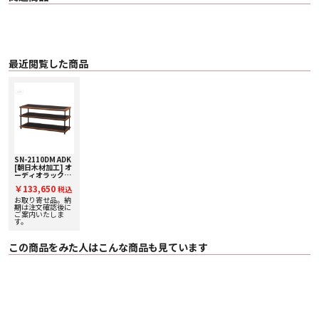
最近閲覧した商品
SN-2110DM ADK
[朝日木材加工] オ
ーディオラック
【Suoni
￥133,650
税込
Series】
お取り寄せ品。納
期は注文確認後に
ご案内いたしま
す。
この商品をみた人はこんな商品も見ています