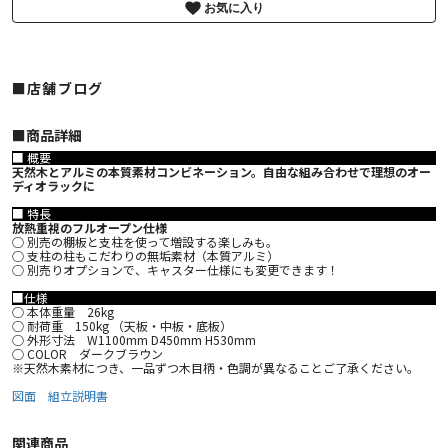
お気に入り
■店舗ブログ
■︎商品詳細
■ 概要
天然木とアルミの本質素材コンビネーション。自由な組み合わせで理想のオー
ディオラックに
■ 特長
放熱重視のフルオープン仕様
○ 別売の棚板と支柱を使って増設する楽しみも。
○ 支柱の柱もこだわりの無垢素材（本質アルミ）
○ 別売りオプションで、キャスター仕様にも変更できます！
■仕様
○ 本体重量 26kg
○ 耐荷重 150kg （天板・中板・底板）
○ 外形寸法 W1100mm D450mm H530mm
○ COLOR ダークブラウン
※天然木素材につき、一品ずつ木目柄・色調が異なることご了承ください。
図面
組立説明書
関連商品