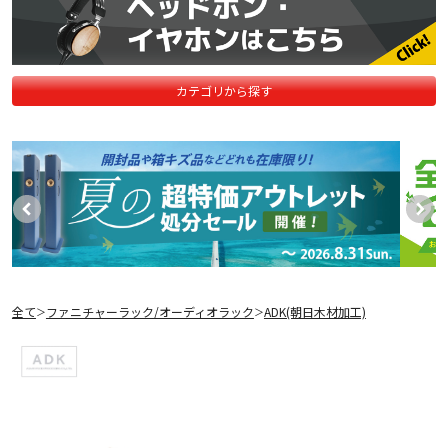
カテゴリから探す
全て
ファニチャーラック/オーディオラック
ADK(朝日木材加工)
＞
＞