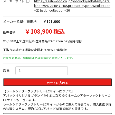
https://asahiwood.co.jp/products/adk/item/detai
メーカーサイト
l/?id=6547294847146&product_type=2&collection
=25&sub_collection=26
メーカー希望小売価格
￥121,000
￥108,900 税込
販売価格
¥5,000以上で送料無料!在庫商品はAmazon pay使用可能!
下取りの場合は通常査定額より20%UP実施中!
お取り寄せ品。納期は注文確認後にご案内いたします。
数量
カートに入れる
【ホームシアターファクトリーECサイトについて】
アバックオリジナルブランドを中心に取り扱うホームシアターファクトリーの
ECサイトもございます。
ホームシアターファクトリーECサイトからのご購入の場合でも、購入画面以降
の決済システム、規約などはアバックWEB-SHOPと共通です。