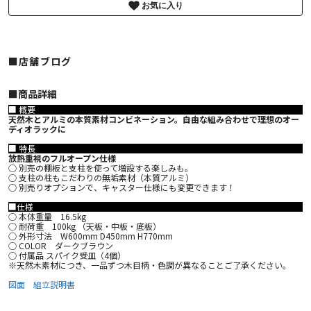
お気に入り
■店舗ブログ
■︎商品詳細
■ 概要
天然木とアルミの本質素材コンビネーション。自由な組み合わせで理想のオー
ディオラックに
■ 特長
放熱重視のフルオープン仕様
○ 別売の棚板と支柱を使って増設する楽しみも。
○ 支柱の柱もこだわりの無垢素材（本質アルミ）
○ 別売りオプションで、キャスター仕様にも変更できます！
■仕様
○ 本体重量 16.5kg
○ 耐荷重 100kg （天板・中板・底板）
○ 外形寸法 W600mm D450mm H770mm
○ COLOR ダークブラウン
○ 付属品 スパイク受皿（4個）
※天然木素材につき、一品ずつ木目柄・色調が異なることご了承ください。
図面
組立説明書