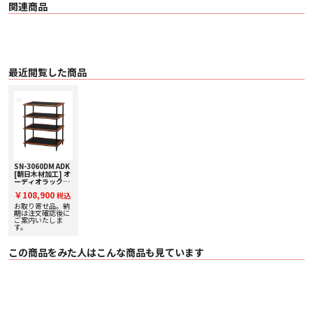
関連商品
最近閲覧した商品
SN-3060DM ADK
[朝日木材加工] オ
ーディオラック
【Suoni
￥108,900
税込
Series】
お取り寄せ品。納
期は注文確認後に
ご案内いたしま
す。
この商品をみた人はこんな商品も見ています