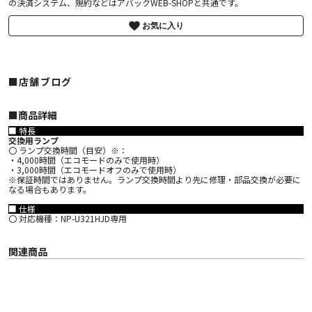
の決済システム、規約などはアバックWEB-SHOPと共通です。
お気に入り
■店舗ブログ
■︎商品詳細
■ 特長
交換用ランプ
〇 ランプ交換時間（目安）※：
・4,000時間（エコモードのみで使用時）
・3,000時間（エコモードオフのみで使用時）
※保証時間ではありません。ランプ交換時間より先に修理・部品交換が必要に
なる場合もあります。
■ 仕様
〇 対応機種：NP-U321HJD専用
関連商品