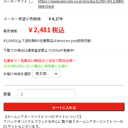
https://www.elecom.co.jp/products/DH-ATLS48K5
メーカーサイト
0WH.html
メーカー希望小売価格
￥4,279
￥2,481 税込
販売価格
¥5,000以上で送料無料!在庫商品はAmazon pay使用可能!
下取りの場合は通常査定額より20%UP実施中!
在庫有り！営業日14時迄のご注文で即日出荷！
2026年08月11日 火曜日に東京都にお届け
お届け地域を選択
数量
カートに入れる
【ホームシアターファクトリーECサイトについて】
アバックオリジナルブランドを中心に取り扱うホームシアターファクトリーの
ECサイトもございます。