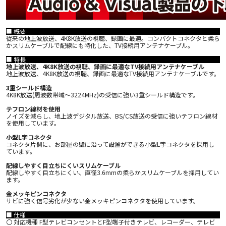
■ 概要
従来の地上波放送、4K8K放送の視聴、録画に最適。コンパクトコネクタと柔ら
かスリムケーブルで配線にも特化した、TV接続用アンテナケーブル。
■ 特長
地上波放送、4K8K放送の視聴、録画に最適なTV接続用アンテナケーブル
地上波放送、4K8K放送の視聴、録画に最適なTV接続用アンテナケーブルです。
3重シールド構造
4K8K放送(周波数帯域～3224MHz)の受信に強い3重シールド構造です。
テフロン線材を使用
ノイズを減らし、地上波デジタル放送、BS/CS放送の受信に強いテフロン線材
を使用しています。
小型L字コネクタ
コネクタ片側に、お部屋の壁に沿って設置ができる小型L字コネクタを採用し
ています。
配線しやすく目立ちにくいスリムケーブル
配線しやすく目立ちにくい、直径3.6mmの柔らかスリムケーブルを採用してい
ます。
金メッキピンコネクタ
サビに強く信号劣化が少ない金メッキピンコネクタを使用しています。
■ 仕様
〇 対応機種 F型テレビコンセントとF型端子付きテレビ、レコーダー、テレビ