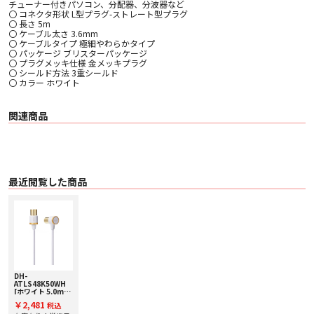
チューナー付きパソコン、分配器、分波器など
〇 コネクタ形状 L型プラグ-ストレート型プラグ
〇 長さ 5m
〇 ケーブル太さ 3.6mm
〇 ケーブルタイプ 極細やわらかタイプ
〇 パッケージ ブリスターパッケージ
〇 プラグメッキ仕様 金メッキプラグ
〇 シールド方法 3重シールド
〇 カラー ホワイト
関連商品
最近閲覧した商品
DH-
ATLS48K50WH
[ホワイト 5.0m]
ELECOM [エレコ
￥2,481
税込
ム] 4K8K対応TV