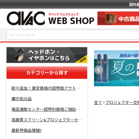
国内
カテゴリーから探す
続々追加！激安価格の超特価アウトレットセール開催！
展示処分品
全て
プロジェクター交
＞
電話通販センター超特別価格ご相談コーナー！
高画質スクリーン&プロジェクターセット超特価！
最新特価品情報!!