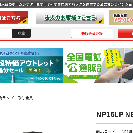
最大級のホームシアター&オーディオ専門店
アバックが運営する公式オンラインショ
新規会員登録
換ランプ、取付金具
NP16LP 
商品コード:
NP16