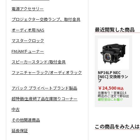
電源アクセサリー
プロジェクター交換ランプ、取付金具
最近閲覧した商品
オーディオ用 NAS
マスタークロック
FM/AMチューナー
スピーカースタンド/取付金具
ファニチャーラック/オーディオラック
NP16LP NEC
[NEC] 交換用ラン
プ
￥24,500
アバック プライベートブランド製品
税込
在庫有り！営業日14
時迄のご注文で即日出
超特価!生産終了品在庫限りコーナー
最短翌日にお届け
中古
その他関連商品
この商品をみた人は
延長保証