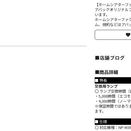
【ホームシアターフ
アバックオリジナル
います。
ホームシアターファ
ム、規約などはアバッ
■店舗ブログ
■︎商品詳細
■ 特長
交換用ランプ
〇 ランプ交換時間（
・5,000時間（エ
・4,000時間（ノ
※保証時間ではあり
ます。
■ 仕様
〇 対応機種：NP-M361X