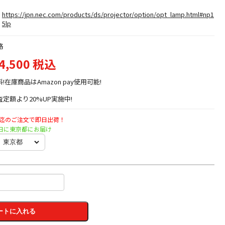
https://jpn.nec.com/products/ds/projector/option/opt_lamp.html#np1
5lp
格
4,500 税込
料!在庫商品はAmazon pay使用可能!
定額より20%UP実施中!
時迄のご注文で即日出荷！
月曜日に東京都にお届け
ートに入れる