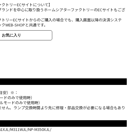
ァクトリーECサイトについて】
ブランドを中心に取り扱うホームシアターファクトリーのECサイトもござ
クトリーECサイトからのご購入の場合でも、購入画面以降の決済システ
クWEB-SHOPと共通です。
お気に入り
目安）※：
コモードのみで使用時）
ーマルモードのみで使用時）
ません。ランプ交換時間より先に修理・部品交換が必要になる場合もあり
JL/M311WJL/NP-M350XJL/