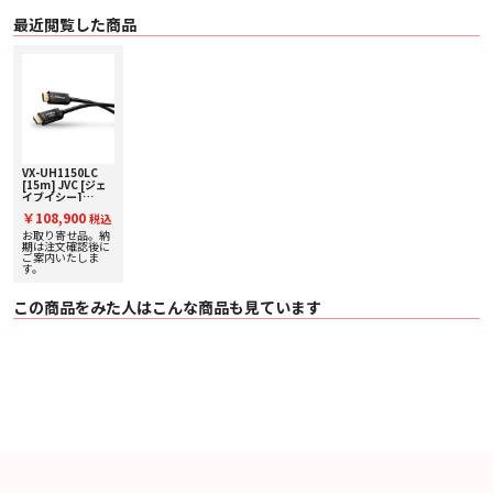
〇 色 ブラック
〇 HDMI® 認証 Ultra High Speed HDMI® Cable
最近閲覧した商品
〇 最高伝送速度、対応フォーマット 48Gbps、8K60p/4K120p
〇 対応機能 ARC/eARC, Ethernet
〇 コネクタ部(mm) タイプA（方向性あり）幅19.5mm x 高さ10.8mm x 奥行
38.5mm
〇 ケーブル長さ 15m
〇 ケーブル径 6.8mm
〇 最小曲げ半径 35mm
〇 本体質量 965g
VX-UH1150LC
[15m] JVC [ジェ
イブイシー]
8K60p/4K120p/48Gbps
￥108,900
税込
対応HDMIケーブ
ル 下取り査定額
お取り寄せ品。納
20%アップ実施
期は注文確認後に
中！
ご案内いたしま
す。
この商品をみた人はこんな商品も見ています