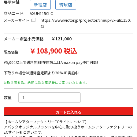
展示店舗:
新宿店
琉球店
商品コード:
VXUH1150LC
https://www.victor.jp/projector/lineup/vx-uh1150l
メーカーサイト
c/
メーカー希望小売価格
￥121,000
￥108,900 税込
販売価格
¥5,000以上で送料無料!在庫商品はAmazon pay使用可能!
下取りの場合は通常査定額より20%UP実施中!
お取り寄せ品。納期は注文確認後にご案内いたします。
数量
カートに入れる
【ホームシアターファクトリーECサイトについて】
アバックオリジナルブランドを中心に取り扱うホームシアターファクトリーの
ECサイトもございます。