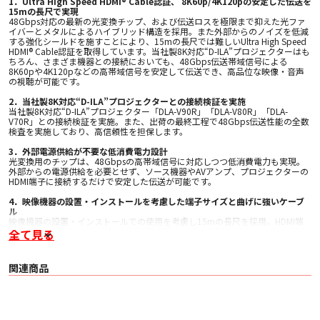
1．Ultra High Speed HDMI® Cable認証、 8K60p/4K120pの安定した伝送を
15mの長尺で実現
48Gbps対応の最新の光変換チップ、および伝送ロスを極限まで抑えた光ファ
イバーとメタルによるハイブリッド構造を採用。また外部からのノイズを低減
する強化シールドを施すことにより、15mの長尺では難しいUltra High Speed
HDMI® Cable認証を取得しています。当社製8K対応“D-ILA”プロジェクターはも
ちろん、さまざま機器との接続においても、48Gbps伝送帯域信号による
8K60pや4K120pなどの高帯域信号を安定して伝送でき、高品位な映像・音声
の視聴が可能です。
2．当社製8K対応“D-ILA”プロジェクターとの接続検証を実施
当社製8K対応“D-ILA”プロジェクター「DLA-V90R」「DLA-V80R」「DLA-
V70R」との接続検証を実施。また、出荷の最終工程で48Gbps伝送性能の全数
検査を実施しており、高信頼性を担保します。
3．外部電源供給が不要な低消費電力設計
光変換用のチップは、48Gbpsの高帯域信号に対応しつつ低消費電力も実現。
外部からの電源供給を必要とせず、ソース機器やAVアンプ、プロジェクターの
HDMI端子に接続するだけで安定した伝送が可能です。
4．映像機器の設置・インストールを考慮した端子サイズと曲げに強いケーブ
ル
映像機器の設置・インストールでの使用を考慮し15mの長尺を採用。HDMI端
子部はアルミ製ハウジングとし、光変換用チップを内蔵した光ケーブルながら
全て見る
メタルケーブル並みの奥行38.5mm のコンパクト設計を実現。ノイズを抑え、
壁に可能な限り近づけて設置できます。また、曲げ半径は最小35mmを実現
し、複雑な配管などでも容易に配線が可能です。
関連商品
*本製品を壁内に配線するときは、必ず施工の前に接続予定の機器で動作確認
をしてください。
■ 仕様
〇 型名 VX-UH1150LC