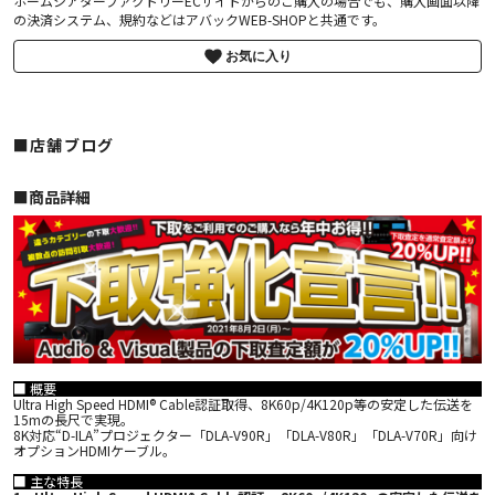
ホームシアターファクトリーECサイトからのご購入の場合でも、購入画面以降
の決済システム、規約などはアバックWEB-SHOPと共通です。
お気に入り
■店舗ブログ
■︎商品詳細
■ 概要
Ultra High Speed HDMI® Cable認証取得、8K60p/4K120p等の安定した伝送を
15mの長尺で実現。
8K対応“D-ILA”プロジェクター「DLA-V90R」「DLA-V80R」「DLA-V70R」向け
オプションHDMIケーブル。
■ 主な特長