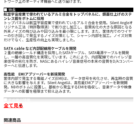
トワーク上のオーディオ機器へと送り届けます。
■ 特長
航空宇宙産業で使われているアルミ合金をトップパネルに、鏡面仕上げのステ
ンレス鋼をボトムに採用
トップパネルは航空宇宙産業で使われているアルミ合金を使用。Silent Angleオ
リジナル工法（特許取得済）で削り出し加工し、音質劣化の大きな原因となる
外来ノイズの飛び込みや回り込みを最小限にします。また、筐体内でのワイヤ
ーの引き回しで発生するノイズ対策として、シャーシ内部を加工。ノイズ対策
だけでなく、生産性の向上も実現しました。
SATA cable など内部配線用ケーブルを開発
２重の絶縁シールド構造を採用したSATAケーブル、SATA電源ケーブルを開発
し、一層の高音質化を実現しています。これにより、内部配線でのハイレゾ音
楽信号の劣化を防ぎ、NASにあるハイレゾ音楽信号の本来の音質をD/Aコンバー
ターへと伝達します。
高性能 EMIアブソーバーを新規開発
筐体内部で発生する電磁ノイズ(EMI)は、データ信号を劣化させ、再生時の音質
に大きな影響を与えます。Silent Angelは、高性能EMIアブソーバーを新規開
発。N8のボトムに設置し、基板から発生するEMIを吸収し、音楽データや映像
データへの影響を極限まで抑え込みます。
■ その他の特徴
省電力CPUを搭載
全て見る
消費電力6Wほどのインテル製省電力CPUを採用し、CPUから発生するノイズ
を最小限化しています。これにより、Z1内部のオーディオ回路上での信号伝達
は安定し、Z1外部からのノイズの影響も最小限となっています。Z1用に開発さ
関連商品
れた電源回路は、160Wの電源供給能力を持ちますが、Z1は、40Wほどの電源
した必要としないため、十分な電源をマザーボードに供給することが出来き、
より確実な音楽信号の伝達を実現します。