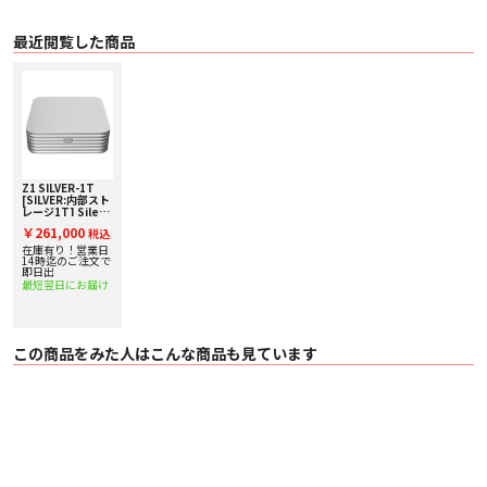
VitOS
LinuxベースのサーバーOS“VitOS”を搭載。ハイエンドオーディオ向けにデザイ
ンされており、サーバーのパフォーマンスを効率化し、安定した動作を実現。
最近閲覧した商品
さらにネットワーク遅延を最小減に抑えます。また、AirPlay 2、Spotify
connectといったストリーミングサービスに対応する他、Roon Server、DLNA
レンダラーとしても機能します。Z1の設定は、モバイルアプリ“VitOS
Manager”をインストールしたiPhone/iPad、androidデバイスから行います。
■ 仕様
〇 寸法 200mm x 200mm x 65mm
〇 重量
3.75 kg
〇 入出力端子
Z1 SILVER-1T
[SILVER:内部スト
・ USB2.0×1（USB DAC）
レージ1T] Silent
・ USB3.0×1/USB2.0×2（容量拡張）
Angel [サイレン
￥261,000
・ RJ-45(1000base-T)×1
税込
トエンジェル] ミ
・ HDMI×1（サービス用）
ュージックサーバ
在庫有り！営業日
ー 下取り査定額
14時迄のご注文で
〇 電源コネクター 12V/3A
20%アップ実施
即日出
〇 電源 100 V 50/60Hz
中！
最短翌日にお届け
〇 最大消費電力 30W
〇 付属品 ACアダプター、電源ケーブル、LANケーブル
〇 保証期間 1年
この商品をみた人はこんな商品も見ています