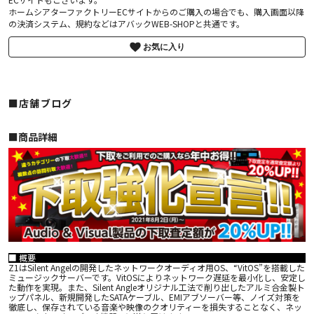
ホームシアターファクトリーECサイトからのご購入の場合でも、購入画面以降
の決済システム、規約などはアバックWEB-SHOPと共通です。
お気に入り
■店舗ブログ
■︎商品詳細
■ 概要
Z1はSilent Angelの開発したネットワークオーディオ用OS、“VitOS”を搭載した
ミュージックサーバーです。VitOSによりネットワーク遅延を最小化し、安定し
た動作を実現。また、Silent Angleオリジナル工法で削り出したアルミ合金製ト
ップパネル、新規開発したSATAケーブル、EMIアブソーバー等、ノイズ対策を
徹底し、保存されている音楽や映像のクオリティーを損失することなく、ネッ