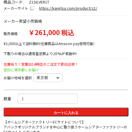
商品コード:
Z1SILVER1T
https://kanjitsu.com/product/z1/
メーカーサイト
メーカー希望小売価格
￥261,000 税込
販売価格
¥5,000以上で送料無料!在庫商品はAmazon pay使用可能!
下取りの場合は通常査定額より20%UP実施中!
在庫有り！営業日14時迄のご注文で即日出荷！
翌日に東京都にお届け
お届け地域を選択
数量
カートに入れる
【ホームシアターファクトリーECサイトについて】
アバックオリジナルブランドを中心に取り扱うホームシアターファクトリーの
ECサイトもございます。