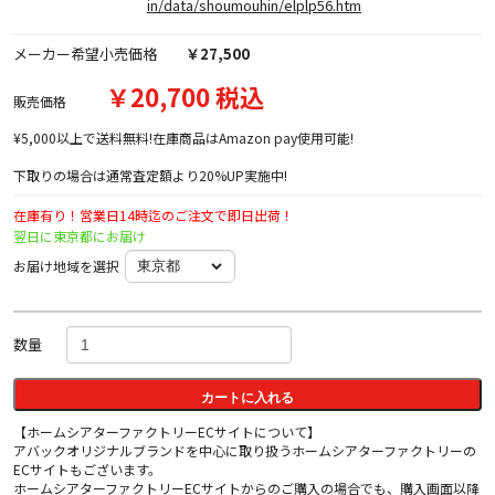
in/data/shoumouhin/elplp56.htm
メーカー希望小売価格
￥27,500
￥20,700 税込
販売価格
¥5,000以上で送料無料!在庫商品はAmazon pay使用可能!
下取りの場合は通常査定額より20%UP実施中!
在庫有り！営業日14時迄のご注文で即日出荷！
翌日に東京都にお届け
お届け地域を選択
数量
カートに入れる
【ホームシアターファクトリーECサイトについて】
アバックオリジナルブランドを中心に取り扱うホームシアターファクトリーの
ECサイトもございます。
ホームシアターファクトリーECサイトからのご購入の場合でも、購入画面以降