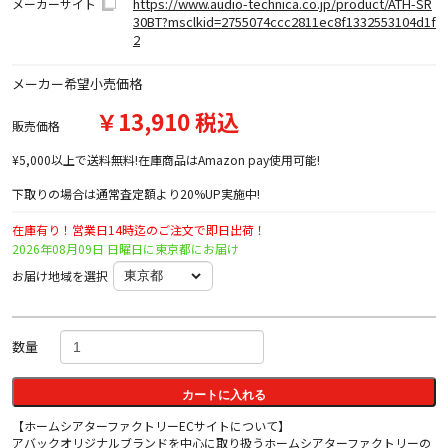
https://www.audio-technica.co.jp/product/ATH-SR
メーカーサイト
30BT?msclkid=2755074ccc2811ec8f1332553104d1f
2
メーカー希望小売価格
￥13,910 税込
販売価格
¥5,000以上で送料無料!在庫商品はAmazon pay使用可能!
下取りの場合は通常査定額より20%UP実施中!
在庫有り！営業日14時迄のご注文で即日出荷！
2026年08月09日 日曜日に東京都にお届け
お届け地域を選択
数量
カートに入れる
【ホームシアターファクトリーECサイトについて】
アバックオリジナルブランドを中心に取り扱うホームシアターファクトリーの