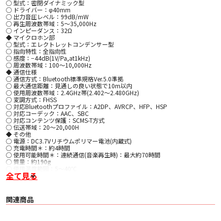
○ 型式：密閉ダイナミック型
○ ドライバー：φ40mm
○ 出力音圧レベル：99dB/mW
○ 再生周波数帯域：5～35,000Hz
○ インピーダンス：32Ω
◆ マイクロホン部
○ 型式：エレクトレットコンデンサー型
○ 指向特性：全指向性
○ 感度：−44dB(1V/Pa,at1kHz)
○ 周波数帯域：100～10,000Hz
◆ 通信仕様
○ 通信方式：Bluetooth標準規格Ver.5.0準拠
○ 最大通信距離：見通しの良い状態で10m以内
○ 使用周波数帯域：2.4GHz帯(2.402～2.480GHz)
○ 変調方式：FHSS
○ 対応Bluetoothプロファイル：A2DP、AVRCP、HFP、HSP
○ 対応コーデック：AAC、SBC
○ 対応コンテンツ保護：SCMS-T方式
○ 伝送帯域：20～20,000H
◆ その他
○ 電源：DC3.7Vリチウムポリマー電池(内蔵式)
○ 充電時間＊：約4時間
○ 使用可能時間＊：連続通信(音楽再生時)：最大約70時間
○ 質量：約190g
○ 使用温度範囲：5～40℃
全て見る
＊使用条件により異なります。
○ 付属品：30cm 充電用USBケーブル(USB Type-A/Micro USB Type-B)
関連商品