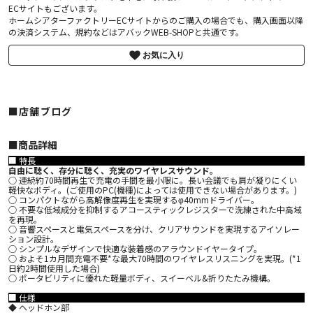
ECサイトもございます。
ホームシアターファクトリーECサイトからのご購入の場合でも、購入画面以降
の決済システム、規約などはアバックWEB-SHOPと共通です。
お気に入り
■店舗ブログ
■︎商品詳細
■ 特長
自由に聴く、存分に聴く、充実のワイヤレスサウンド。
○ 連続約70時間再生で充電の手間を最小限に。長い会議でも肩が凝りにくい
軽快なボディ。(ご使用のPC(機種)によっては使用できない場合があります。)
○ コンパクトながら高解像度再生を実現するφ40mmドライバー。
○ 不要な低域成分を抑制するアコースティックレジスターで洗練された中高域
を再現。
○ 音響スペースと電気スペースを分け、クリアサウンドを実現するアイソレー
ション設計。
○ シンプルなデザインで快適な装着感のアラウンドイヤータイプ。
○ およそ1カ月間充電不要*な最大70時間のワイヤレスリスニングを実現。(*1
日約2時間使用した場合)
○ ポータビリティに優れた軽量ボディ、スイーベル&折りたたみ機構。
■ 仕様
◆ ヘッドホン部