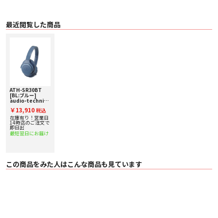
最近閲覧した商品
ATH-SR30BT
[BL:ブルー]
audio-technica
[オーディオテクニ
￥13,910
税込
カ] ワイヤレスヘ
ッドホン
在庫有り！営業日
14時迄のご注文で
即日出
最短翌日にお届け
この商品をみた人はこんな商品も見ています