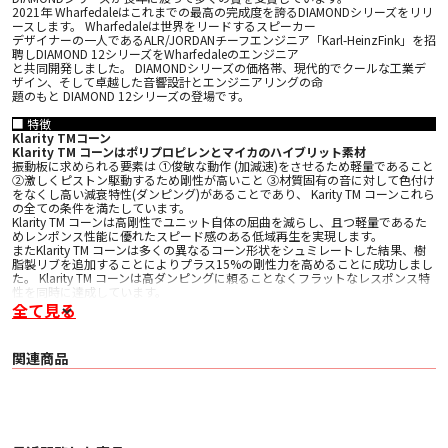
2021年 Wharfedaleはこれまでの最高の完成度を誇るDIAMONDシリーズをリリ
ースします。 Wharfedaleは世界をリードするスピーカー
デザイナーの一人であるALR/JORDANチーフエンジニア「Karl-HeinzFink」を招
聘しDIAMOND 12シリーズをWharfedaleのエンジニア
と共同開発しました。 DIAMONDシリーズの価格帯、現代的でクールな工業デ
ザイン、そして卓越した音響設計とエンジニアリングの命
題のもと DIAMOND 12シリーズの登場です。
■ 特徴
Klarity TMコーン
Klarity TM コーンはポリプロピレンとマイカのハイブリット素材
振動板に求められる要素は ①俊敏な動作 (加減速)をさせるため軽量であること
②激しくピストン駆動するため剛性が高いこと ③材質固有の音に対して色付け
をなくし高い減衰特性(ダンピング)があることであり、 Karity TM コーンこれら
の全ての条件を満たしています。
Klarity TM コーンは高剛性でユニット自体の屈曲を減らし、且つ軽量であるた
めレンポンス性能に優れたスピード感のある低域再生を実現します。
またKlarity TM コーンは多くの異なるコーン形状をシュミレートした結果、樹
脂製リブを追加することによりプラス15%の剛性力を高めることに成功しまし
た。 Klarity TM コーンは高ダンピングに頼ることなくフラットなレスポンス特
性を同時に達成しています。
全て見る
力感に優れたネオジウムマグネット
ボイスコイルが駆動する際に発生するインタクダンス(誘導子)の変動の影響を
最小限に抑え
関連商品
る役割を果たすアルミニウムリングを備え精密に設計されたマグネットシステ
ム。
DIAMOND 12シリーズのマグネットシステムに搭載されたアルミニウムリング
は駆動によっ
て生成される歪みと相互干渉によるエネルギーの抑制に貢献します。
クラス最上級のボイスコイル