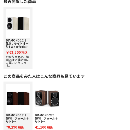
最近閲覧した商品
DIAMOND 12シリーズのボイスコイルはこのクラスでは類をみない高価な高出
力のエポキシ
樹脂をグラスファイバー製のボビンで巻かれています。エポキス樹脂は電磁誘
導で形成され
る余分な電流の発生を抑制に作用し、多くのスピーカーシステムで採用されて
いるアルミニ
ウムボビンと比較して優れたパワーハンドリングと高い剛性力を備えていま
す。
ツィーターテクノロジー
DIAMOND 12.1
[LO：ライトオー
DIAMOND 12 シリーズのツィーターは25mmあり拡がりがスムーズな高音再生
ク] Wharfedale
を可能にするポリエステル織フィルムで表面処理をしています。
[ワーフェデール]
￥63,500
フロントプレートは平らでドームを可能な限り露出させることによりスムーズ
税込
ブックシェルフス
に高音を拡張しています。
ピーカー [ペア] 下
お取り寄せ品。納
取り査定額20%ア
期は注文確認後に
またフロントプレートのダクトのみで音響負荷のバランスを取り、マグネット
ップ実施中！
ご案内いたしま
システムが音圧レベルを最適化します。
す。
新スタイルのクロスオーバーネットワーク
この商品をみた人はこんな商品も見ています
DIAMOND 12シリーズのクロスオーバーは多くのハイエンドスピーカーが用い
るLKR 24dBで位相音響調整システムを採用しています。
LKR 24dBで調整することによりインタクダンス(誘導子) による歪みを抑制し
ます。
DIAMOND 12 シリーズのボイスコイルの抵抗値は標準的なラミネート鋼板やフ
ェライトよりインタクダンス(誘導子)は高いため中低音の磁気構造の最適化が
必要であり、補正処理を施すことにより低歪みでありながらスピード感のある
クリアな中低音再生を可能にしています。
堅牢なエンクロージャーとリアポートシステム
DIAMOND 12.1
DIAMOND 220
Diamond 12シリーズのリアポートエンクロージャーはエンクロージャー内部
[WN：ウォールナ
[WN：ウォールナ
で発生するドライ ブユニットの背圧をコントロールする支柱構造をしていま
ット]
ット]
Wharfedale [ワ
Wharfedale [ワ
す。
70,290
41,100
税込
税込
ーフェデール] ブ
ーフェデール] ブ
支柱構造はコンピューターシミュレーションでモデル別に設計されています。