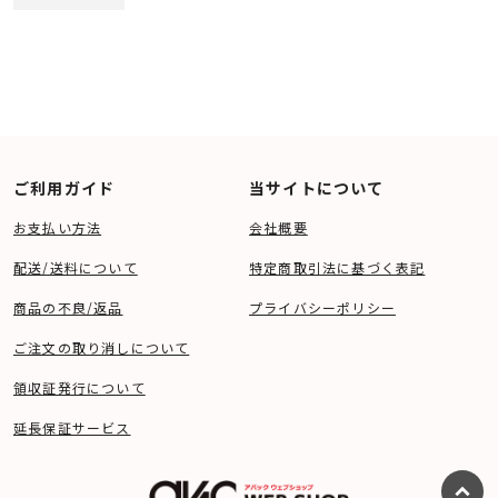
ックシェルフスピ
ックシェルフスピ
多層サンドイッチ構造のキャビネットはキャビネットとフロントパネルの接着
ーカー [ペア] 下取
ーカー [ペア] 下取
剤を含めシミュレートして内部で発生する共振特性を最適化し抑制していま
り査定額20%アッ
り査定額20%アッ
プ実施中！
プ実施中！
す。
仕上げはブラック、ウォールナット、ライトオーク、 ※ホワイト、の4色より
選択可能です。
（※ホワイト色は受注生産になります）
■ 仕様
〇 形式 2ウェイ/ブックシェルフ型バスレフ
〇 ドライブユニット
・ 130mm Klarityウーファー
・ 25mm ソフトドーム
ご利用ガイド
当サイトについて
〇 能率 87dB
〇 推奨パワーアンプ 20-100W
お支払い方法
会社概要
〇 インピーダンス 8Ω
〇 周波数特性 65Hz - 20kHz
〇 クロスオーバー周波数 2.6kHz
配送/送料について
特定商取引法に基づく表記
〇 寸法(H×W×D) 312×180×(250＋28)mm
〇 重量(１本) 6.8kg
商品の不良/返品
プライバシーポリシー
ご注文の取り消しについて
領収証発行について
延長保証サービス