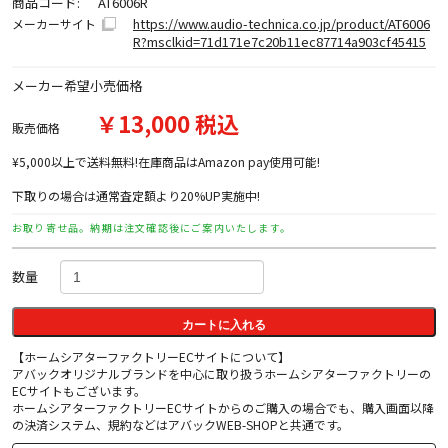
商品コード:
AT6006R
https://www.audio-technica.co.jp/product/AT6006
メーカーサイト
R?msclkid=71d171e7c20b11ec87714a903cf45415
メーカー希望小売価格
￥13,000 税込
販売価格
¥5,000以上で送料無料!在庫商品はAmazon pay使用可能!
下取りの場合は通常査定額より20%UP実施中!
お取り寄せ品。納期は注文確認後にご案内いたします。
数量
カートに入れる
【ホームシアターファクトリーECサイトについて】
アバックオリジナルブランドを中心に取り扱うホームシアターファクトリーの
ECサイトもございます。
ホームシアターファクトリーECサイトからのご購入の場合でも、購入画面以降
の決済システム、規約などはアバックWEB-SHOPと共通です。