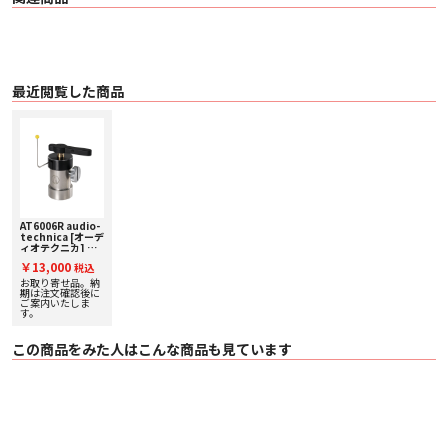
最近閲覧した商品
AT6006R audio-
technica [オーデ
ィオテクニカ] ト
ーンアームセーフ
￥13,000
税込
ティレイザー
お取り寄せ品。納
期は注文確認後に
ご案内いたしま
す。
この商品をみた人はこんな商品も見ています