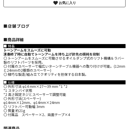
お気に入り
■店舗ブログ
■︎商品詳細
■ 特長
トーンアームをスムーズに可動
演奏終了時に自動でトーンアームを持ち上げ針先の損耗を抑制
〇 トーンアームをスムーズに可動させるオイルダンプ式のリフト機構＆ラバー
製のリフトパーツを採用。
〇 付属のスペーサーで幅広いターンテーブル機器への取り付けが可能。(12mm
と24mmの2種類のスペーサー)
〇 精巧な製造/組み立てクオリティを担保する日本製。
■ 仕様
〇 外形寸法 φ14 mm×27～39 mm *1 *2
*1 スタンバイ状態
*2 高さ固定ネジとスペーサーで調整可能
〇 外形寸法(スペーサー)
φ14mm×12mm、φ14mm×24mm
〇 リフトバー可動幅 3mm
〇 質量 約21g
〇 付属品 スペーサー×2、両面テープ×4
関連商品