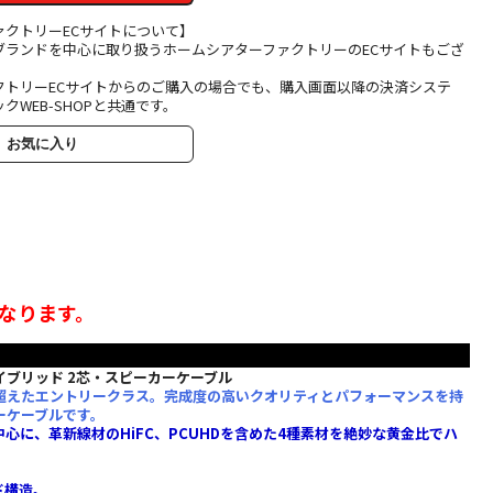
ァクトリーECサイトについて】
ブランドを中心に取り扱うホームシアターファクトリーのECサイトもござ
クトリーECサイトからのご購入の場合でも、購入画面以降の決済システ
クWEB-SHOPと共通です。
お気に入り
になります。
イブリッド 2芯・スピーカーケーブル
超えたエントリークラス。完成度の高いクオリティとパフォーマンスを持
ーケーブルです。
を中心に、革新線材のHiFC、PCUHDを含めた4種素材を絶妙な黄金比でハ
ド構造。