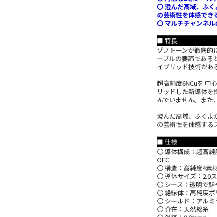
〇 澄んだ高域、ふ
の芸術性を体感でき
〇 マルチチャンネル
■ 特長
ゾノトーンが徹底的
ーブルの要諦である
イブリッド技術があるこ
超高純度6NCuを 中
リッドした新導体を
んでいません。また
澄んだ高域、ふくよ
の芸術性を体感する
■ 仕様
〇 導体構成：超高純
OFC
〇 構造：高純度4
〇 導体サイズ：2.0
〇 シース：透明で鮮や
〇 絶縁体：高純度ポ
〇 シールド：アル
〇 介在：天然綿糸