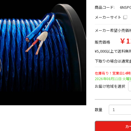
商品コード:
6NSPG
メーカーサイト
メーカー希望小売価
￥1
販売価格
¥5,000以上で送料無
下取りの場合は通常査
在庫有り！営業日14
2026年08月11日 
お届け地域を選択
数量
カ