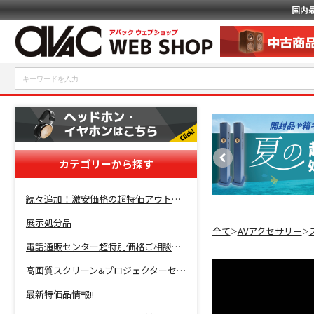
国内
カテゴリーから探す
続々追加！激安価格の超特価アウトレットセール開催！
展示処分品
全て
AVアクセサリー
＞
＞
電話通販センター超特別価格ご相談コーナー！
高画質スクリーン&プロジェクターセット超特価！
最新特価品情報!!