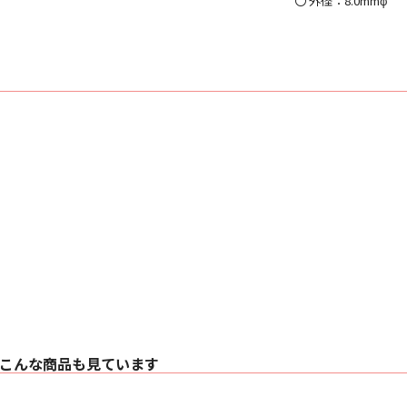
〇 外径：8.0mmφ
こんな商品も見ています