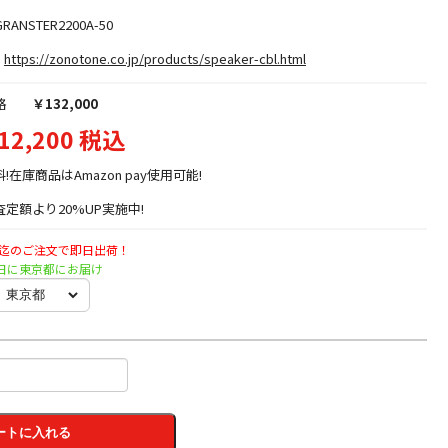
RANSTER2200A-50
https://zonotone.co.jp/products/speaker-cbl.html
格
￥132,000
12,200 税込
料!在庫商品はAmazon pay使用可能!
定額より20%UP実施中!
時迄のご注文で即日出荷！
火曜日に東京都にお届け
ートに入れる