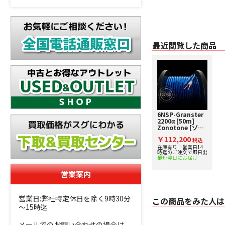
最近閲覧した商品
6NSP-Granster
2200α [50m]
Zonotone [ゾノ
トーン] スピーカ
￥112,200
ーケーブル
税込
在庫有り！営業日14
時迄のご注文で即日出
最短翌日にお届け
営業案内
営業日:弊社特定休日を除く9時30分
この商品をみた人は
～15時迄
メールでのお問い合わせの場合は、