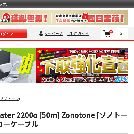
ップ。
0
マイページ
ご利用ガイド
￥0
ログイン
e(ゾノトーン)
ster 2200α [50m] Zonotone [ゾノトー
ーカーケーブル