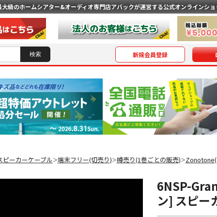
最大級のホームシアター&オーディオ専門店
アバックが運営する公式オンラインショ
新規会員登録
スピーカーケーブル
端末フリー(切売り)
樽売り(1巻ごとの販売)
Zonoton
＞
＞
＞
6NSP-Gran
ン] スピ