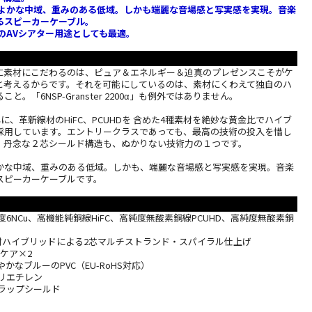
くよかな中域、重みのある低域。しかも端麗な音場感と写実感を実現。音楽
るスピーカーケーブル。
のAVシアター用途としても最適。
に素材にこだわるのは、ピュア＆エネルギー＆迫真のプレゼンスこそがケ
と考えるからです。それを可能にしているのは、素材にくわえて独自のハ
と。「6NSP-Granster 2200α」も例外ではありません。
心に、革新線材のHiFC、PCUHDを 含めた4種素材を絶妙な黄金比でハイブ
採用しています。エントリークラスであっても、最高の技術の投入を惜し
、丹念な２芯シールド構造も、ぬかりない技術力の１つです。
かな中域、重みのある低域。しかも、端麗な音場感と写実感を実現。音楽
スピーカーケーブルです。
度6NCu、高機能純銅線HiFC、高純度無酸素銅線PCUHD、高純度無酸素銅
素材ハイブリッドによる2芯マルチストランド・スパイラル仕上げ
スケア×2
かなブルーのPVC（EU-RoHS対応）
リエチレン
ミラップシールド