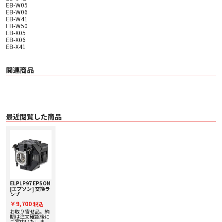
EB-W05
EB-W06
EB-W41
EB-W50
EB-X05
EB-X06
EB-X41
関連商品
最近閲覧した商品
ELPLP97 EPSON
[エプソン] 交換ラ
ンプ
￥9,700
税込
お取り寄せ品。納
期は注文確認後に
ご案内いたしま