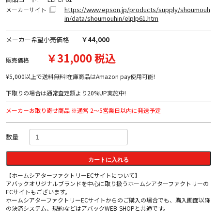
https://www.epson.jp/products/supply/shoumouh
メーカーサイト
in/data/shoumouhin/elplp61.htm
メーカー希望小売価格
￥44,000
￥31,000 税込
販売価格
¥5,000以上で送料無料!在庫商品はAmazon pay使用可能!
下取りの場合は通常査定額より20%UP実施中!
メーカーお取り寄せ商品 ※通常 2～5営業日以内に発送予定
数量
カートに入れる
【ホームシアターファクトリーECサイトについて】
アバックオリジナルブランドを中心に取り扱うホームシアターファクトリーの
ECサイトもございます。
ホームシアターファクトリーECサイトからのご購入の場合でも、購入画面以降
の決済システム、規約などはアバックWEB-SHOPと共通です。