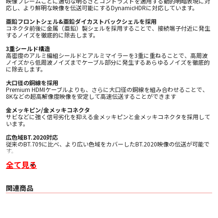
映像フレームごとに適切な明るさとコントラストを適用する動的明暗表現に対
応し、より鮮明な映像を伝送可能にするDynamicHDRに対応しています。
亜鉛フロントシェル&亜鉛ダイカストバックシェルを採用
コネクタ前後に金属（亜鉛）製シェルを採用することで、接続端子付近に発生
するノイズを徹底的に除去します。
3重シールド構造
高密度のアルミ編組シールドとアルミマイラーを3重に重ねることで、高周波
ノイズから低周波ノイズまでケーブル部分に発生するあらゆるノイズを徹底的
に除去します。
大口径の銅線を採用
Premium HDMIケーブルよりも、さらに大口径の銅線を組み合わせることで、
8Kなどの超高解像度映像を安定して高速伝送することができます
金メッキピン/金メッキコネクタ
サビなどに強く信号劣化を抑える金メッキピンと金メッキコネクタを採用して
います。
広色域BT.2020対応
従来のBT.709に比べ、より広い色域をカバーしたBT.2020映像の伝送が可能で
す。
全て見る
eARC対応
eARC対応により、高ビットレート(192kHz 24-bit)と、非圧縮の5.1chと7.1ch
音声に対応した迫力あるオブジェクトベースオーディオを再生可能です。
関連商品
ゲームモードVRR
ゲームモードVRRに対応することで、可変リフレッシュレートにより、パソコ
ン等の機器とディスプレイの間で起こるタイムラグやカクつきを最小限に抑
え、滑らかな映像伝送を行います。