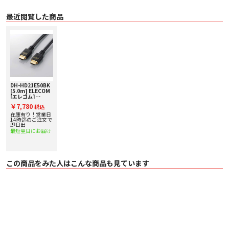
イーサネット信号の双方向通信を実現
1本のケーブルで、映像信号と音声信号をデジタルのままで高速伝送するだけ
最近閲覧した商品
でなく、イーサネット信号の双方向通信を実現します。
HEC（HDMIイーサネットチャンネル）対応
100Mbpsのイーサネット通信を実現する、HEC（HDMIイーサネットチャンネ
ル）に対応しています。
Dolby Vision®に対応
従来のHDR10に比べ、フレームごとにより広い明暗差、色域、コントラストを
伝送することができるDolby Vision®に対応しています。
DH-HD21E50BK
[5.0m] ELECOM
EU RoHS指令準拠
[エレコム]
EU RoHS指令とは電気・電子機器に関する特定有害物質の使用制限について
8K/60p/48Gbps
￥7,780
税込
対応HDMIケーブ
EU(欧州連合)が決めた指令です。
ル
在庫有り！営業日
14時迄のご注文で
鉛(Pb)、水銀(Hg)、カドミウム(Cd)、六価クロム(Cr6+)、ポリ臭化ビフェニー
即日出
ル(PBB)、ポリ臭化ジフェニルエーテル(PBDE)、フタル酸ビス(2-エチルヘキシ
最短翌日にお届け
ル)=(DEHP)、フタル酸ブチルベンジル(BBP)、フタル酸ジブチル(DBP)、フタ
ル酸ジイソブチル(DIBP)の10種類の使用を制限するものです。
■ 仕様
この商品をみた人はこんな商品も見ています
〇 対応機種 HDMI（タイプA・19ピン)側：HDMI入力端子を持つ液晶テレビ、プ
ラズマテレビ、プロジェクター等、HDMI（タイプA・19ピン）側：HDMI出力
端子を持つゲーム機、AV機器等
〇 規格 Ultra High Speed HDMI(R) Cable認証取得済
〇 コネクタ形状 HDMI（タイプA・19ピン） - HDMI（タイプA・19ピン）
〇 ケーブルタイプ スタンダード
〇 伝送速度 48Gbps
〇 対応解像度 8K4K2K対応 7,680×4,320(60p) / 3,840×2,160(120p)
〇 シールド方法 3重シールド