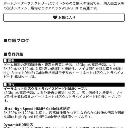
ホームシアターファクトリーECサイトからのご購入の場合でも、購入画面以降
の決済システム、規約などはアバックWEB-SHOPと共通です。
お気に入り
■店舗ブログ
■︎商品詳細
■ 概要
ゲーム機器の高画質映像と音声を忠実に伝送。48Gbpsの高速伝送により
8K(60p)/4K(120p)に対応! 高い信頼性と機能性、ノイズ耐性を兼ね備えたUltra
High Speed HDMI(R) Cable規格認証モデルのイーサネット対応ウルトラハイス
ピードHDMIケーブル。
■ 特長
イーサネット対応ウルトラハイスピードHDMIケーブル
48Gbpsの高速伝送による8K映像の伝送に対応し、高い信頼性と機能性、ノイ
ズ耐性を兼ね備えたイーサネット対応ウルトラハイスピードHDMIケーブルで
す。
Ultra High Speed HDMI® Cable規格認証
8K(60P)/4K(120P)に対応し、超高解像度かつ更になめらかな映像の伝送が可能
なUltra High Speed HDMI® Cable規格認証済ケーブルです。
DynamicHDR対応