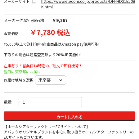
https://www.elecom.co.jp/products/DH-HD21E50B
メーカーサイト
K.html
メーカー希望小売価格
￥9,867
￥7,780 税込
販売価格
¥5,000以上で送料無料!在庫商品はAmazon pay使用可能!
下取りの場合は通常査定額より20%UP実施中!
在庫有り！営業日14時迄のご注文で即日出荷！
翌日に東京都にお届け
お届け地域を選択
数量
カートに入れる
【ホームシアターファクトリーECサイトについて】
アバックオリジナルブランドを中心に取り扱うホームシアターファクトリーの
ECサイトもございます。