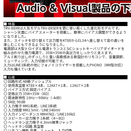
■ 特長
TRV-88XRは人気モデルTRV-88SERを更に使い易くした進化形モデルです。
シャーシ天面にバイアスメーターを搭載し、簡単にバイアス調整ができるよう
になりました。
また、スイッチを切り替えて出力管をKT88からEL34へ差し替えて音の違いを
楽しむこともできるようになりました。
電源部は大型トロイダル電源トランスとSiCショットキーバリアダイオードを
組み合わせた強力電源で、35W+35Wの高出力をしっかりと支えます。
アルミ削り出しのずっしりと重い高級感ある新設計のリモコンで、音量調節、
ミューティング、入力切替が可能です。
入力はLINE3系統の他にフォノイコライザーを搭載したPHONO（MM型対応）
入力も備えています。
■ 仕様
〇 回路形式 AB級プッシュプル
〇 使用真空管 KT88×4本、12AX7×1本、12AU7×2本
〇 バイアス方式 固定バイアス
〇 定格出力 35W+35W（8Ω）
〇 周波数特性 10Hz～90kHz（-4dB）
〇 SN比 90dB
〇 入力端子 MM1系統、LINE3系統
〇 入力感度 MM2.5mV／LINE340mV
〇 入力インピーダンス MM47kΩ／LINE100kΩ
〇 スピーカー出力端子 1系統（4～8Ω）
〇 ヘッドホン出力端子 6.3mm標準ジャック
〇 ヘッドホン回路 真空管
〇 リモコン機能 音量、ミュート、入力切換