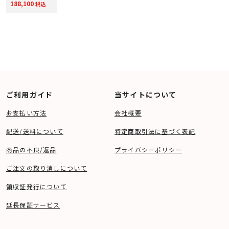
188,100
税込
20%アップ実施
中！
ご利用ガイド
当サイトについて
お支払い方法
会社概要
配送/送料について
特定商取引法に基づく表記
商品の不良/返品
プライバシーポリシー
ご注文の取り消しについて
領収証発行について
延長保証サービス