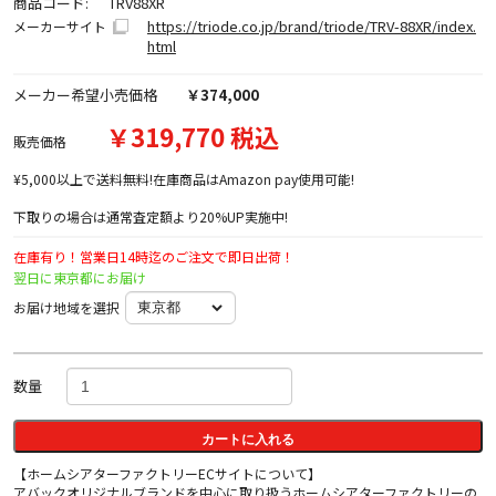
商品コード:
TRV88XR
https://triode.co.jp/brand/triode/TRV-88XR/index.
メーカーサイト
html
メーカー希望小売価格
￥374,000
￥319,770 税込
販売価格
¥5,000以上で送料無料!在庫商品はAmazon pay使用可能!
下取りの場合は通常査定額より20%UP実施中!
在庫有り！営業日14時迄のご注文で即日出荷！
翌日に東京都にお届け
お届け地域を選択
数量
カートに入れる
【ホームシアターファクトリーECサイトについて】
アバックオリジナルブランドを中心に取り扱うホームシアターファクトリーの