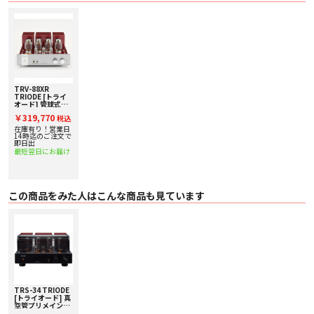
TRV-88XR
TRIODE [トライ
オード] 管球式プ
リメインアンプ 下
￥319,770
税込
取り査定額20%ア
ップ実施中！
在庫有り！営業日
14時迄のご注文で
即日出
最短翌日にお届け
この商品をみた人はこんな商品も見ています
TRS-34 TRIODE
[トライオード] 真
空管プリメインア
ンプ 下取り査定額