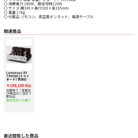
〇 消費電力 280W、無信号時120W
〇 サイズ 横345×奥行320×高185mm
〇 重量 17kg
〇 付属品 リモコン、真空管ボンネット、電源ケーブル
関連商品
Luminous 84
TRIODE [トライ
オード] 管球式プ
リメインアンプ
￥188,100
税込
在庫有り！営業日
14時迄のご注文で
即日出
最短翌日にお届け
最近閲覧した商品