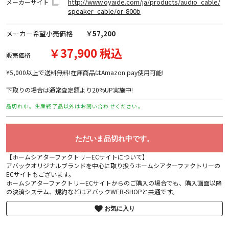
http://www.oyaide.com/ja/products/audio_cable/
メーカーサイト
speaker_cable/or-800b
メーカー希望小売価格
￥57,200
￥37,900 税込
販売価格
¥5,000以上で送料無料!在庫商品はAmazon pay使用可能!
下取りの場合は通常査定額より20%UP実施中!
品切れ中。生産終了品以外はお問い合わせください。
ただいま品切れ中です。
【ホームシアターファクトリーECサイトについて】
アバックオリジナルブランドを中心に取り扱うホームシアターファクトリーの
ECサイトもございます。
ホームシアターファクトリーECサイトからのご購入の場合でも、購入画面以降
の決済システム、規約などはアバックWEB-SHOPと共通です。
お気に入り