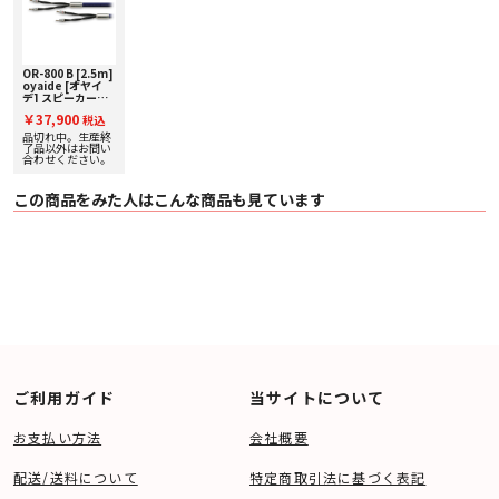
ピュアな信号伝送を担う、重要なキーポイントです。
高音質Pbフリーはんだ
特製バナナプラグとケーブル導体は、オヤイデ電気が長年の実績の中で選び抜
OR-800 B [2.5m]
いた高音質Pbフリーはんだを使用し、強固かつ高耐久力をもって接合されてい
oyaide [オヤイ
ます。この高音質Pbフリーはんだは、銀2.95％、銅0.5％（非塩素系フラック
デ] スピーカーケ
ス含有）の組成を有しており、アメリカ・フェデラル規格のRMA認証も取得し
ーブル完成品 [ペ
￥37,900
税込
ア]
ている高信頼性のはんだです。また、このPbフリーはんだは鉛特有の曇りがな
品切れ中。生産終
く、かつ極めてバランスに優れた音質傾向を示しており、はんだによる再生音
了品以外はお問い
の濁りを極限まで排除することに成功しています。
合わせください。
ポリオレフィンシース
この商品をみた人はこんな商品も見ています
ケーブルを覆う外装は誘電率を低く抑えるため、ポリオレフィンを採用しまし
た。これにより、従来のビニールに比べて、マテリアル自体の誘電率を1/3以
下に抑えました。さらに、ポリオレフィンの硬さにも拘りました。ポリオレフ
ィンの硬さを、PVCより高く設定したことで、ケーブルの耐久性を高めるとと
もに、音像の滲みのない、極めて高解像度な再生を実現することに成功しまし
た。また、ポリオレフィンシースは、マット調のマリンブルー色に仕上げ、高
級感溢れるものとなっています。
ノイズに強いスターカッド構造
ケーブルの内部構造は、20年間かたくなに守り続けたスターカッド構造を継
承。スターカッド構造は、外来ノイズの影響を受けにくいだけでなく、通電に
より導体から発生するノイズを効率よく抑え込めます。これは、磁束の電磁誘
導で発生する起電力を芯線同士でキャンセレーションさせることによるもの
ご利用ガイド
当サイトについて
で、オーソドックスながら、確実なノイズ低減効果が得られる構造です。この
ように、構造上の特徴によって外来ノイズ、電磁波の遮断、漏洩を防ぐととも
に、一般的なノイズシールド（銅編祖、アルミ箔）を用いた際に生ずる静電容
お支払い方法
会社概要
量の上昇がないという利点もあります。
配送/送料について
特定商取引法に基づく表記
■ 仕様
〇 名称 OR-800Ｂ