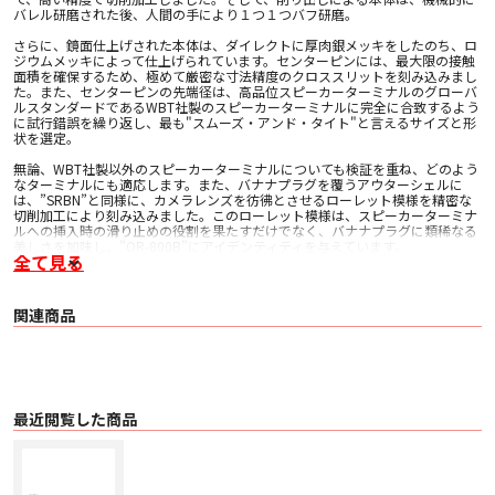
バレル研磨された後、人間の手により１つ１つバフ研磨。
さらに、鏡面仕上げされた本体は、ダイレクトに厚肉銀メッキをしたのち、ロ
ジウムメッキによって仕上げられています。センターピンには、最大限の接触
面積を確保するため、極めて厳密な寸法精度のクロススリットを刻み込みまし
た。また、センターピンの先端径は、高品位スピーカーターミナルのグローバ
ルスタンダードであるWBT社製のスピーカーターミナルに完全に合致するよう
に試行錯誤を繰り返し、最も"スムーズ・アンド・タイト"と言えるサイズと形
状を選定。
無論、WBT社製以外のスピーカーターミナルについても検証を重ね、どのよう
なターミナルにも適応します。また、バナナプラグを覆うアウターシェルに
は、”SRBN”と同様に、カメラレンズを彷彿とさせるローレット模様を精密な
切削加工により刻み込みました。このローレット模様は、スピーカーターミナ
ルへの挿入時の滑り止めの役割を果たすだけでなく、バナナプラグに類稀なる
美しさを加味し、”OR-800B”にアイデンティティを与えています。
全て見る
このようなオヤイデならではの妥協を排した設計思想によって、”OR-800B”の
特製バナナプラグは、スピーカーターミナルの内周に沿ってセンターピンが適
度なバネ性を持って密着。これにより、極めて良好な面接触を実現していま
関連商品
す。さらに、スピーカーターミナルへのスムーズな挿入感と、そして長期にわ
たり抜けにくい優れたホールド性を実現した至高のバナナプラグ、それが”OR-
800B”の比類なき高音質とユーザビリティを否応なしに高めています。
高純度導体のリッツ線
導体には、第1種OFC（無酸素銅線）からなる0.12mmの極細撚り線を使用。こ
の極細撚り線を１芯あたり399本撚り合せました。そして、4芯分束ねてスター
最近閲覧した商品
カッド構造とし、余裕の導体断面積を確保。また、極細撚り線は、1本1本にそ
れぞれ皮膜（UEW）処理したリッツ線としています。
このリッツ線は、迷走電流による線間歪が発生しにくいだけでなく、表皮効果
による高周波特性を大幅に改善する効果があり、”OR-800B”のワイドレンジで