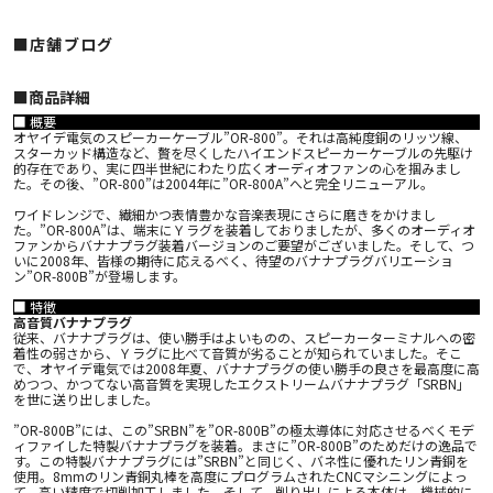
■店舗ブログ
■︎商品詳細
■ 概要
オヤイデ電気のスピーカーケーブル”OR-800”。それは高純度銅のリッツ線、
スターカッド構造など、贅を尽くしたハイエンドスピーカーケーブルの先駆け
的存在であり、実に四半世紀にわたり広くオーディオファンの心を掴みまし
た。その後、”OR-800”は2004年に”OR-800A”へと完全リニューアル。
ワイドレンジで、繊細かつ表情豊かな音楽表現にさらに磨きをかけまし
た。”OR-800A”は、端末にＹラグを装着しておりましたが、多くのオーディオ
ファンからバナナプラグ装着バージョンのご要望がございました。そして、つ
いに2008年、皆様の期待に応えるべく、待望のバナナプラグバリエーショ
ン”OR-800B”が登場します。
■ 特徴
高音質バナナプラグ
従来、バナナプラグは、使い勝手はよいものの、スピーカーターミナルへの密
着性の弱さから、Ｙラグに比べて音質が劣ることが知られていました。そこ
で、オヤイデ電気では2008年夏、バナナプラグの使い勝手の良さを最高度に高
めつつ、かつてない高音質を実現したエクストリームバナナプラグ「SRBN」
を世に送り出しました。
”OR-800B”には、この”SRBN”を”OR-800B”の極太導体に対応させるべくモデ
ィファイした特製バナナプラグを装着。まさに”OR-800B”のためだけの逸品で
す。この特製バナナプラグには”SRBN”と同じく、バネ性に優れたリン青銅を
使用。8mmのリン青銅丸棒を高度にプログラムされたCNCマシニングによっ
て、高い精度で切削加工しました。そして、削り出しによる本体は、機械的に