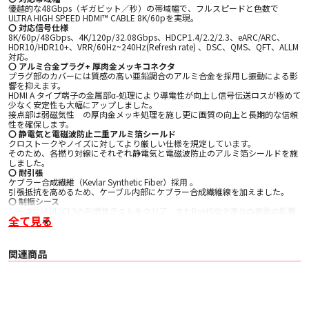
優越的な48Gbps（ギガビット／秒）の帯域幅で、フルスピードと色数で
ULTRA HIGH SPEED HDMI™ CABLE 8K/60pを実現。
〇 対応信号仕様
8K/60p/48Gbps、4K/120p/32.08Gbps、HDCP1.4/2.2/2.3、eARC/ARC、
HDR10/HDR10+、VRR/60Hz~240Hz(Refresh rate) 、DSC、QMS、QFT、ALLM
対応。
〇 アルミ合金プラグ+ 厚肉金メッキコネクタ
プラグ部のカバーには質感の高い亜鉛調合のアルミ合金を採用し振動による影
響を抑えます。
HDMI A タイプ端子の金属部α-処理により導電性が向上し信号伝送ロスが極めて
少なく安定性も大幅にアップしました。
接点部は弱磁気性 の厚肉金メッキ処理を施し更に画質の向上と長期的な信頼
性を確保します。
〇 静電気と電磁波防止二重アルミ箔シールド
クロストークやノイズに対してより厳しい仕様を規定しています。
そのため、各撚り対線にそれぞれ静電気と電磁波防止のアルミ箔シールドを施
しました。
〇 耐引張
ケブラー合成繊維（Kevlar Synthetic Fiber）採用 。
引張抵抗を高めるため、ケーブル内部にケブラー合成繊維線を加えました。
〇 制振シース
シースにはUL/CL3の耐燃性テストをクリア、またRoHS指令適合の振動の影響
全て見る
を軽減させる特殊な柔軟性PVCを採用。
内部の共振を防止し、高性能な制振効果を発揮します。
〇 軽量化
ケーブルの太さは、直径約4.7mmと従来の一般的なHDMIケーブルと比べ、細
関連商品
く、軽量化を実現しました。
■ 仕様
〇 導体: α （アルファ）導体はα-プロセス処理（－196℃での超低温処理＆特殊
電磁界処理）を行ったものです。
〇 絶縁: 特殊な高密度ポリエチレン(24AWGα(Alpha)μ-OFC導体)、光ファイバ