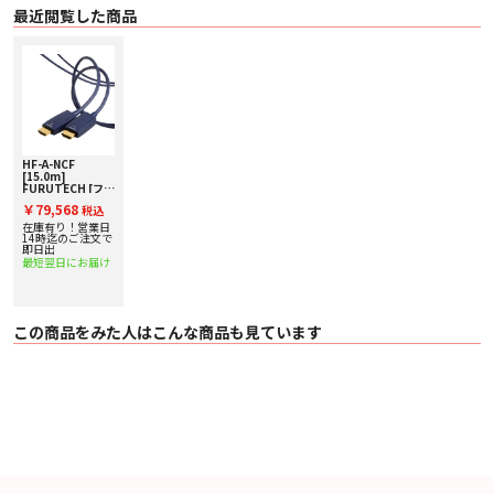
ーの絶縁は特殊なLSZH、他のα(Alpha)μ-OFC導体の絶縁は特殊な発泡ポリエチ
最近閲覧した商品
レン∔SKIN
〇 シールド1: 導電性アルミ箔シールド（静電気と電磁波防止）
〇 シールド2: 導電性アルミ箔シールド（EMI,FFI,RF防止）
〇 シース: RoHS指令適合の特殊な柔軟性UL/CL3 PVC
※1.5mと3.0mのケーブル性能は弊社検証によるものです。
※5.0M/7.5M/10M/15M/20M はATC 8K V2.1承認テストに合格し認可を得てい
ます。
※主要金属パーツにはFURUTECH α（Alpha）プロセス処理（－196℃での超
HF-A-NCF
低温処理＆特殊電磁界処理）を
[15.0m]
施しています。
FURUTECH [フル
※NCFおよびロゴは、日本国およびその他の国におけるフルテック株式会社の
テック]
￥79,568
税込
8K/60p/48Gbps
登録商標または商標です。
対応HDMI光ケー
在庫有り！営業日
ブル
14時迄のご注文で
即日出
最短翌日にお届け
この商品をみた人はこんな商品も見ています