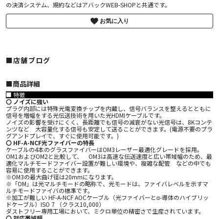
の決済システム、規約などはアバックWEB-SHOPと共通です。
お気に入り
■店舗ブログ
■︎商品詳細
■ 特徴
〇 ノイズに強い
プラグ内部には特殊光電変換チップを内蔵し、信号バランスを整えるとともに
信号を増幅をする光伝送技術を用いた光HDMIケーブルです。
ノイズの影響を受けにくく、長距離でも信号の減衰がない光信号は、8Kコンテ
ンツなど 大容量化する信号も安定して送ることができます。(電源不要のプラ
グアンドプレイで、すぐに使用可能です。)
〇 HF-A-NCF光ファイバーの特長
ケーブルの4本のグラスファイバーはOM3レーザー最適化グレードを採用。
OM1およびOM2と比較して、 OM3は高速な伝送速度と広い帯域幅のため、最
適化マルチモードファイバー設置が難しい環境や、複雑な配管 などの中でも
容易に使用することができます。
※OM3の最大曲げ径は20mmになります。
※「OM」は光マルチモードの略称で、光モードは、ファイバレベルを示すマ
ルチモードファイバの標準です。
※加工が難しい HF-A-NCF AOCケーブル（光ファイバーとα-導体のハイブリッ
ドケーブル）ISO 7 （クラス10,000）
ダストフリー専用工場において、ミクロ単位の精密さで生産されています。
〇 対応帯域幅