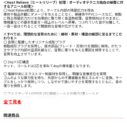
＜Heat Relieve（ヒートリリーブ）処理：オーディオテクニカ独自の被覆に対
するアニール処理＞
〇 Heat Relieve処理により、ケーブル内部の残留応力を除去
導体や製品外観にダメージを与えることなく、絶縁体やPVCシースなど、樹脂
に残る残留応力だけを効果的に取り除く高温熱処理。音質傾向はそのままに、
情報量などの基本性能を一段上のレベルへ昇華。つぶれていた音が分離して、
一音一音ほぐれることで開放的な音場が広がります。
＜すべては、理想的な音質のために：線材・素材・構造の細部に至るまでこだ
わりを＞
〇 音質に配慮したオリジナル成型プラグ
樹脂成形プラグを採用し、接点部品(ブレード・刃受け)を強固に保持。がたつ
きやプラグ内部の空洞共振など、音質に濁りを与える要因を排除することで、
音質を向上させています。
〇 2sq×5芯構造
ホット、コールドは2芯を束ねて4sqの導体量となります。
〇 電線中央にエラストマー制振材を採用し、明確な音像定位を実現
ゴムのような弾力性を持ち、外部からの不要振動を熱エネルギーに変換。ケー
ブルをしっかり保持しつつ、しなやかで扱いやすさを実現するとともに、音の
濁りを排除します。
〇 アルミテープ＋HYPER OFC編組シールドの強力2重シールド
外来ノイズを遮断し、S/N比を向上します。
全て見る
〇 すべての接点部に厚金メッキ処理
音質と耐久性を向上します。
関連商品
*1 6N-OFC：99.99997％の無酸素銅
OFC：Oxgen-Free Copper(高純度無酸素銅)99.99％純度の無酸素銅
*2 PCUHD：Pure Copper Ultra High Drawability(高純度無酸素銅線)