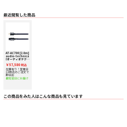
*3 HYPER OFC：日本国内でディップフォーミング製法により製造された純度
4Nの無酸素銅線を使用し、伸線時にアニール処理を施した軟銅線。ディップフ
ォーミングとは、熱で溶けドロドロの状態の銅の中に銅母線を通過させること
で温度差によって銅付着凝固させて太くしていく製法。他の製法と比較し、線
最近閲覧した商品
の外側ではなく内側から凝固していくため、酸素やガスが抜けやすく鋳造欠陥
が少ないという特徴を持っています。
PCUHD® Pure Copper Ultra High Drawability(高純度無酸素銅線)：古河電気工
業株式会社の登録商標です。
■ 仕様
〇 定格電圧 100V、50/60Hz
〇 定格電流 15A
〇 直流抵抗 9.5ｍΩ/m
AT-AC700 [2.0m]
〇 コネクタ部 3P・厚金メッキ(アース含む)
audio-technica
〇 電源プラグ部 3P・厚金メッキ(アース含む)
[オーディオテクニ
〇 長さ 2.0m
カ] 電源ケーブル
￥57,580
税込
在庫有り！営業日
14時迄のご注文で
即日出
最短翌日にお届け
この商品をみた人はこんな商品も見ています