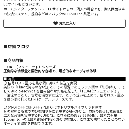
ECサイトもございます。
ホームシアターファクトリーECサイトからのご購入の場合でも、購入画面以降
の決済システム、規約などはアバックWEB-SHOPと共通です。
お気に入り
■店舗ブログ
■︎商品詳細
FLUAT（フリュエット）シリーズ
圧倒的な情報量と開放的な音場で、理想的なオーディオ体験
■ 特長
〇 信号ロス・歪みを最小限に抑えた伝送を実現
英語の「Fluent(淀みのない)」と、その語源であるラテン語の「flu(流れ)」、そ
して Audio-Technica を組み合わせた名を冠した『 FLUAT(フリュエット)』。
「清流のごとく、信号を濁さずに流す」という想いを込めて、信号ロス・歪み
を最小限に抑えたHi-Fiケーブルシリーズです。
〇 6N-OFC＋PCUHD＋HYPER OFCのトリプルハイブリッド導体
音の輪郭と高域の伸びを細やかに表現する6N-OFC*1。力感のある低域表現と
広大な音場を実現するPCUHD*2。これらに純度99.99％(4N)、酸素含有量
10ppm 以下の無酸素銅線HYPER OFC*3を加え、これまで味わったことのない
オーディオ空間を体験できます。