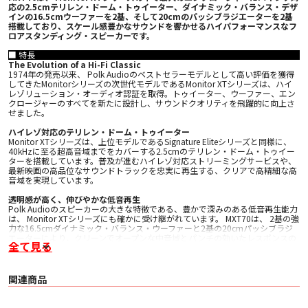
応の2.5cmテリレン・ドーム・トゥイーター、ダイナミック・バランス・デザ
インの16.5cmウーファーを2基、そして20cmのパッシブラジエーターを2基
搭載しており、スケール感豊かなサウンドを響かせるハイパフォーマンスなフ
ロアスタンディング・スピーカーです。
■ 特長
The Evolution of a Hi-Fi Classic
1974年の発売以来、 Polk Audioのベストセラーモデルとして高い評価を獲得
してきたMonitorシリーズの次世代モデルであるMonitor XTシリーズは、ハイ
レゾリューション・オーディオ認証を取得。トゥイーター、ウーファー、エン
クロージャーのすべてを新たに設計し、サウンドクオリティを飛躍的に向上さ
せました。
ハイレゾ対応のテリレン・ドーム・トゥイーター
Monitor XTシリーズは、上位モデルであるSignature Eliteシリーズと同様に、
40kHzに至る超高音域までをカバーする2.5cmのテリレン・ドーム・トゥイー
ターを搭載しています。普及が進むハイレゾ対応ストリーミングサービスや、
最新映画の高品位なサウンドトラックを忠実に再生する、クリアで高精細な高
音域を実現しています。
透明感が高く、伸びやかな低音再生
Polk Audioのスピーカーの大きな特徴である、豊かで深みのある低音再生能力
は、 Monitor XTシリーズにも確かに受け継がれています。 MXT70は、 2基の強
力な16.5cmダイナミック・バランス・ウーファーと2基の20cmパッシブラジ
エーターにより、クリーンでオープンな中音域とパンチの効いたレスポンスの
全て見る
良い低音をお届けします。 歪みが少ないため、俳優のセリフやヴォーカルの歌
声が周囲の音に埋もれることなく明瞭に耳に届き、映画のサウンドトラックや
音楽をリアリティ豊かに再生します。
関連商品
シームレスなサラウンド空間
Monitor XTシリーズのスピーカーは、シリーズを通して音色のマッチングが図
られているため、どんな組み合わせでも全方位のサウンドがシームレスにつな