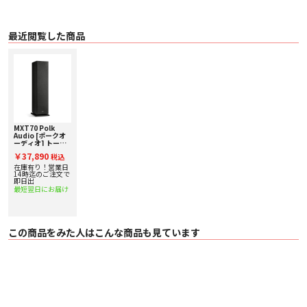
がる理想的なホームシアターシステムを構築することができます。さらに、ハ
イトモジュールのMXT90をシステムに追加すれば、高さ方向にも空間が広がる
イマーシブサウンドを存分に楽しむことができます。
最近閲覧した商品
その他特長
• Hi-Res Audio 認証取得
• プリメインアンプでもAVアンプでも鳴らしやすい高感度設計
• 音質への影響が小さく、見た目にもクリーンなグリル
• 5年間の製品保証
■ 仕様
〇 トランスデューサー
・ 2.5cm テリレン ドーム トゥイーター
MXT70 Polk
・ 16.5cm バイ・ラミネート・コンポジット・ウーファー×2
Audio [ポークオ
〇 エンクロージャー形式 パッシブラジエーター型 20cm パッシブラジエータ
ーディオ] トール
ー×2
ボーイスピーカー
￥37,890
税込
[1台] 下取り査定
〇 再生周波数範囲 35Hz–40kHz
額20%アップ実施
在庫有り！営業日
〇 インピーダンス 4Ω
中！
14時迄のご注文で
〇 感度 (2.83V/1m) 89dB
即日出
〇 クロスオーバー周波数 2,700Hz
最短翌日にお届け
〇 接続端子 シングル、ニッケルめっき
〇 カラー マットブラック
〇 外形寸法（W×H×D） 235mm × 1,027mm × 318mm
〇 質量（1台） 15.9kg
この商品をみた人はこんな商品も見ています
〇 付属品 取扱説明書、 保証書、 グリル