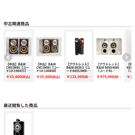
中古関連商品
【中古】B&W
【中古】B&W
【アウトレット】
【アウトレット】
【中古
ド
CM1(MR)【コー
CM1(MW)【コー
B&W 603S3【コ
B&W 805D4(W)
603S
ッ
ド10-100471】ブ
ド10-100808】ブ
ード603S3MR-
【コード91-
【コー
ックシェルフスピ
ックシェルフスピ
O】フロア型スピ
100153】ブック
100
￥33,600
￥35,800
￥123,000
￥979,000
￥21
(税込)
(税込)
(税
(税
ーカー(ペア)
ーカー(ペア)
ーカー(ペアのみ)
シェルフスピーカ
型スピ
ー(ペア)
ア)
込)
込)
込)
最近閲覧した商品