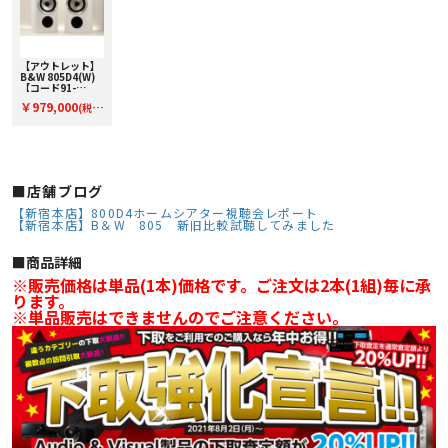
【アウトレット】
B&W 805D4(W)
【コード91-
100153】ブック
￥979,000
(税
シェルフスピーカ
ー(ペア)
込)
■店舗ブログ
【新宿本店】800D4ホームシアター視聴会レポート
【新宿本店】B＆W 805 新旧比較試聴してみました
■︎商品詳細
※販売価格は単品(1本)価格です。ご注文は2本(1組)毎に承
ります。
※単品販売はできませんのでご注意ください。