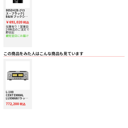
805D4 [B:グロ
ス・ブラック]
B&W ブックシェ
ルフスピーカー [1
￥691,020
税込
台] 下取り査定額
20%アップ実施
在庫有り！営業日
中！
14時迄のご注文で
即日出
最短翌日にお届け
この商品をみた人はこんな商品も見ています
L-100
CENTENNIAL
LUXMAN [ラック
スマン] 純 A 級プ
772,200
税込
リメインアンプ 下
取り査定額20%ア
ップ実施中！