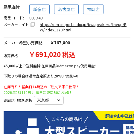
展示店舗:
新宿店
名古屋店
福岡店
商品コード:
805D4B
https://dm-importaudio.jp/bwspeakers/lineup/B
メーカーサイト
W/index1170.html
メーカー希望小売価格
￥767,800
￥691,020 税込
販売価格
¥5,000以上で送料無料!在庫商品はAmazon pay使用可能!
下取りの場合は通常査定額より20%UP実施中!
在庫有り！営業日14時迄のご注文で即日出荷！
2026年08月10日 月曜日に東京都にお届け
お届け地域を選択