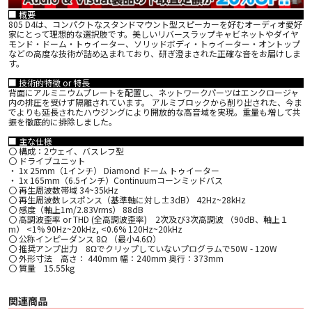
■ 概要
805 D4は、コンパクトなスタンドマウント型スピーカーを好むオーディオ愛好
家にとって理想的な選択肢です。美しいリバースラップキャビネットやダイヤ
モンド・ドーム・トゥイーター、ソリッドボディ・トゥイーター・オントップ
などの高度な技術が詰め込まれており、研ぎ澄まされた正確な音をお届けしま
す。
■ 技術的特徴 or 特長
背面にアルミニウムプレートを配置し、ネットワークパーツはエンクロージャ
内の排圧を受けず隔離されています。 アルミブロックから削り出された、今ま
でよりも延長されたハウジングにより開放的な高音域を実現。重量も増して共
振を徹底的に排除しました。
■ 主な仕様
〇 構成：2ウェイ、バスレフ型
〇 ドライブユニット
・ 1x 25mm（1インチ） Diamond ドーム トゥイーター
・ 1x 165mm（6.5インチ）Continuumコーンミッドバス
〇 再生周波数帯域 34~35kHz
〇 再生周波数レスポンス（基準軸に対し±3dB） 42Hz~28kHz
〇 感度（軸上1m/2.83Vrms） 88dB
〇 高調波歪率 or THD (全高調波歪率) 2次及び3次高調波 （90dB、軸上１
m） <1% 90Hz~20kHz, <0.6% 120Hz~20kHz
〇 公称インピーダンス 8Ω （最小4.6Ω）
〇 推奨アンプ出力 8Ωでクリップしていないプログラムで50W - 120W
〇 外形寸法 高さ： 440mm 幅：240mm 奥行：373mm
〇 質量 15.55kg
関連商品