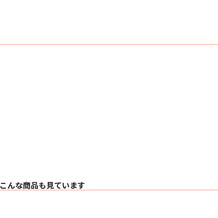
ッフルプレート背面
剛性かつ音響的に不
その他特長
• Hi-Res Audio 認
• プリメインアンプ
• バイワイヤリング
• 音響的な影響を
• 5年間の製品保証
■ 主な仕様
○ トランスデューサ
・ 1インチ テリレン
・ 6.5インチ マイ
○ エンクロージャー形式
○ 再生周波数範囲 34Hz
○ インピーダンス 4
○ 感度 (2.83V/1m) 8
○ クロスオーバー周波数
○ 接続端子 デュア
○ カラー ホワイト
○ 外形寸法（W×H×D）
こんな商品も見ています
○ 質量（1台） 20kg
○ 付属品 取扱説明