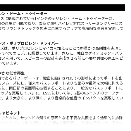
レン・ドーム・トゥイーター
liteシリーズに搭載されている1インチのテリレン・ドーム・トゥイーターは、
音域の再生が可能であり、普及が進むハイレゾ対応ストリーミングサービス
位なサウンドトラックを忠実に再生するクリアで高精細な高音を実現して
ンス・ポリプロピレン・ドライバー
liteシリーズは、ポリプロピレンにマイカを加えることで軽量かつ高剛性を実現し
をすべてのモデルに搭載しています。さらに、独自のダイナミック・バラ
セスを用いて、スピーカーの設計を完成させる前に不要な共振の原因をピ
いています。
やかな低音再生
の特許技術であるパワーポートは、緻密に設計されたその形状によってポートを出
をスムーズにし、従来のバスレフポートよりも歪みや乱流を大幅に抑える
らに、開口部の表面積を拡張することにより、一般的なバスレフポートに
アップを実現しています。 ES55においては、2基の6.5インチのウーファー
で、より大きく、より深く、より音楽的な低音のインパクトを実現してい
キャビネット
のエンジニアたちは、サウンドの濁りの原因となる不要な共振をより効果的に排除
ネットとバッフルの構造および補強を再評価し、改善を行うために多大な
gnature Eliteシリーズでは、内部補強の追加、MDF材の厚みアップ、バ