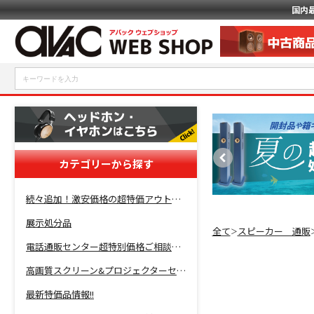
国内
カテゴリーから探す
続々追加！激安価格の超特価アウトレットセール開催！
展示処分品
全て
スピーカー 通販
＞
電話通販センター超特別価格ご相談コーナー！
高画質スクリーン&プロジェクターセット超特価！
最新特価品情報!!