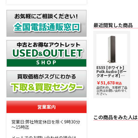
最近閲覧した商品
ES55 [ホワイト]
Polk Audio [ポー
クオーディオ] ト
ールボーイスピー
￥51,678
カー [1台] 下取り
税込
査定額20%アップ
品切れ中。生産終了品
以外はお問い合わせく
実施中！
ださい。
営業案内
この商品をみた人は
営業日:弊社特定休日を除く9時30分
～15時迄
メールでのお問い合わせの場合は、