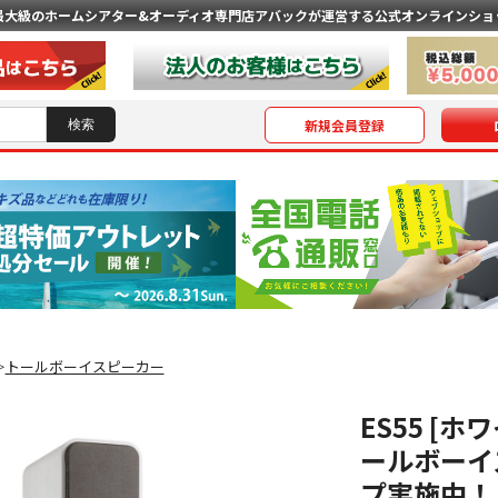
最大級のホームシアター&オーディオ専門店
アバックが運営する公式オンラインショ
新規会員登録
トールボーイスピーカー
＞
ES55 [ホ
ールボーイス
プ実施中！