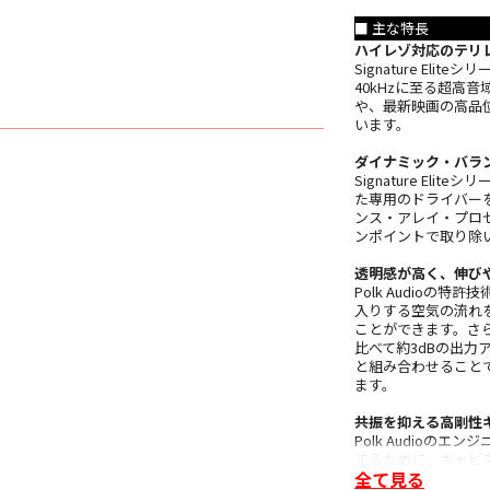
■ 主な特長
ハイレゾ対応のテリ
Signature E
40kHzに至る超高
や、最新映画の高品
います。
ダイナミック・バラ
Signature E
た専用のドライバー
ンス・アレイ・プロ
ンポイントで取り除
透明感が高く、伸び
Polk Audio
入りする空気の流れ
ことができます。さ
比べて約3dBの出力
と組み合わせること
ます。
共振を抑える高剛性
Polk Audio
するために、キャビ
全て見る
努力を払いました。Si