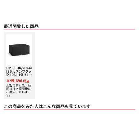
最近閲覧した商品
OPTICON/VOKALmk2
[SB:サテンブラッ
ク] DALI [ダリ] セ
ンタースピーカー
￥95,696
税込
[1本]
お取り寄せ品。納
期は注文確認後に
ご案内いたしま
す。
この商品をみた人はこんな商品も見ています