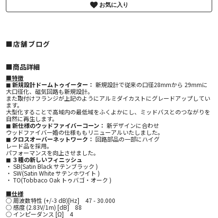
お気に入り
■店舗ブログ
■︎商品詳細
■特徴
◼ 新規設計ドームトゥイーター：
新規設計で従来の口径28mmから 29mmに
大口径化、磁気回路も新規設計。
また取付けフランジが上記のようにアルミダイカストにグレードアップしてい
ます。
大型化することで高域内の最低域をふくよかにし、ミッドバスとのつながりを
自然に再生します。
◼ 新仕様のウッドファイバーコーン：
新デザインに合わせ
ウッドファイバー婚の仕様ももリニューアルいたしました。
◼ クロスオーバーネットワーク：
回路部品の一部にハイグ
レード品を採用。
パフォーマンスを向上させました。
◼ ３種の新しいフィニッシュ
・ SB(Satin Black サテンブラック )
・ SW(Satin White サテンホワイト )
・ TO(Tobbaco Oak トゥバゴ・オーク )
■仕様
○ 周波数特性 (+/-3 dB)[Hz] 47 - 30.000
○ 感度 (2.83V/1m) [dB] 88
○ インピーダンス [Ω] 4