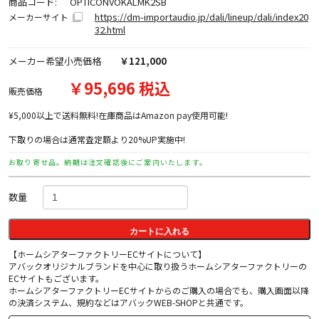
商品コード:
OPTICONVOKALMK2SB
https://dm-importaudio.jp/dali/lineup/dali/index20
メーカーサイト
32.html
メーカー希望小売価格
￥121,000
￥95,696 税込
販売価格
¥5,000以上で送料無料!在庫商品はAmazon pay使用可能!
下取りの場合は通常査定額より20%UP実施中!
お取り寄せ品。納期は注文確認後にご案内いたします。
数量
カートに入れる
【ホームシアターファクトリーECサイトについて】
アバックオリジナルブランドを中心に取り扱うホームシアターファクトリーの
ECサイトもございます。
ホームシアターファクトリーECサイトからのご購入の場合でも、購入画面以降
の決済システム、規約などはアバックWEB-SHOPと共通です。