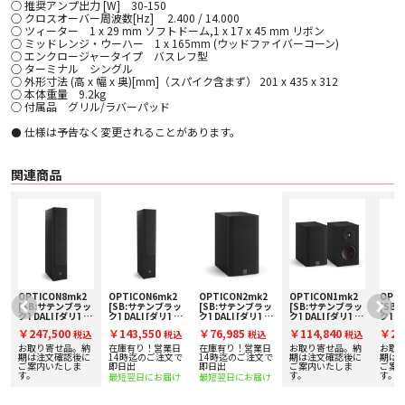
○ 推奨アンプ出力 [W] 30-150
○ クロスオーバー周波数[Hz] 2.400 / 14.000
○ ツィーター 1 x 29 mm ソフトドーム,1 x 17 x 45 mm リボン
○ ミッドレンジ・ウーハー 1 x 165mm (ウッドファイバーコーン)
○ エンクロージャータイプ バスレフ型
○ ターミナル シングル
○ 外形寸法 (高 x 幅 x 奥)[mm]（スパイク含まず） 201 x 435 x 312
○ 本体重量 9.2kg
○ 付属品 グリル/ラバーパッド
⚫ 仕様は予告なく変更されることがあります。
関連商品
OPTICON8mk2
OPTICON6mk2
OPTICON2mk2
OPTICON1mk2
OPTI
ッ
[SB:サテンブラッ
[SB:サテンブラッ
[SB:サテンブラッ
[SB:サテンブラッ
[SB
ブ
ク] DALI [ダリ] ト
ク] DALI [ダリ] ト
ク] DALI [ダリ] ブ
ク] DALI [ダリ] ブ
ク] D
ールボーイスピー
ールボーイスピー
ックシェルフスピ
ックシェルフスピ
ール
￥247,500
￥143,550
￥76,985
￥114,840
￥24
込
税込
税込
税込
税込
カー [1本]
カー [1本]
ーカー [1本]
ーカー [ペア]
カー [
お取り寄せ品。納
在庫有り！営業日
在庫有り！営業日
お取り寄せ品。納
お取
期は注文確認後に
14時迄のご注文で
14時迄のご注文で
期は注文確認後に
期は
ご案内いたしま
即日出
即日出
ご案内いたしま
ご案
す。
す。
す。
最短翌日にお届け
最短翌日にお届け