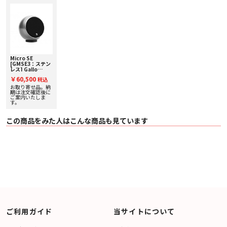
Micro SE
[GMSE3：ステン
レス] Gallo
Acoustics [ギャ
￥60,500
税込
ロアコースティッ
クス] 単品スピー
お取り寄せ品。納
カー
期は注文確認後に
ご案内いたしま
す。
この商品をみた人はこんな商品も見ています
ご利用ガイド
当サイトについて