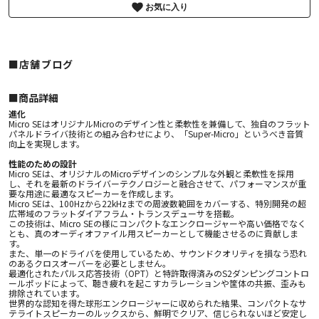
お気に入り
■店舗ブログ
■︎商品詳細
進化
Micro SEはオリジナルMicroのデザイン性と柔軟性を兼備して、独自のフラット
パネルドライバ技術との組み合わせにより、「Super-Micro」というべき音質
向上を実現します。
性能のための設計
Micro SEは、オリジナルのMicroデザインのシンプルな外観と柔軟性を採用
し、それを最新のドライバーテクノロジーと融合させて、パフォーマンスが重
要な用途に最適なスピーカーを作成します。
Micro SEは、100Hzから22kHzまでの周波数範囲をカバーする、特別開発の超
広帯域のフラットダイアフラム・トランスデューサを搭載。
この技術は、Micro SEの様にコンパクトなエンクロージャーや高い価格でなく
とも、真のオーディオファイル用スピーカーとして機能させるのに貢献しま
す。
また、単一のドライバを使用しているため、サウンドクオリティを損なう恐れ
のあるクロスオーバーを必要としません。
最適化されたパルス応答技術（OPT）と特許取得済みのS2ダンピングコントロ
ールポッドによって、聴き疲れを起こすカラレーションや筐体の共振、歪みも
排除されています。
世界的な認知を得た球形エンクロージャーに収められた結果、コンパクトなサ
テライトスピーカーのルックスから、鮮明でクリア、信じられないほど安定し