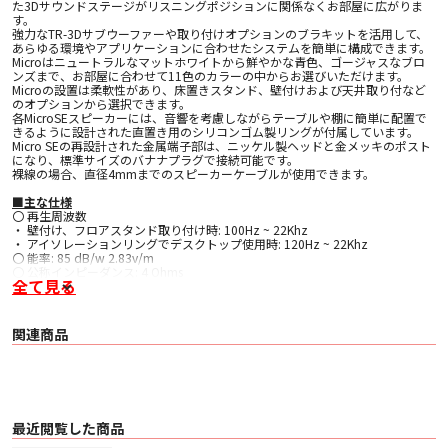
た3Dサウンドステージがリスニングポジションに関係なくお部屋に広がりま
す。
強力なTR-3Dサブウーファーや取り付けオプションのブラキットを活用して、
あらゆる環境やアプリケーションに合わせたシステムを簡単に構成できます。
Microはニュートラルなマットホワイトから鮮やかな青色、ゴージャスなブロ
ンズまで、お部屋に合わせて11色のカラーの中からお選びいただけます。
Microの設置は柔軟性があり、床置きスタンド、壁付けおよび天井取り付など
のオプションから選択できます。
各MicroSEスピーカーには、音響を考慮しながらテーブルや棚に簡単に配置で
きるように設計された直置き用のシリコンゴム製リングが付属しています。
Micro SEの再設計された金属端子部は、ニッケル製ヘッドと金メッキのポスト
になり、標準サイズのバナナプラグで接続可能です。
裸線の場合、直径4mmまでのスピーカーケーブルが使用できます。
■主な仕様
〇 再生周波数
・ 壁付け、フロアスタンド取り付け時: 100Hz ~ 22Khz
・ アイソレーションリングでデスクトップ使用時: 120Hz ~ 22Khz
〇 能率: 85 dB/w 2.83v/m
〇 公称インピーダンス: 4 Ohms
全て見る
〇 最大入力 : 60 W (80-120Hz低域カット時：125 W)
〇 フロアスタンド取り付け時の高さ: 91.5 cm
〇 ドライバ: 3インチ 広拡散フラットダイヤフラム
〇 クロスオーバー: なし
関連商品
〇 サイズ: 102mmφ
〇 重量: 737g
〇 コーン素材: アルミニウム ハニカムサンドイッチ構造
〇 エンクロージャー素材: マイルドスチール/ステンレススチール
〇 付属品: アイソレーションリング
最近閲覧した商品