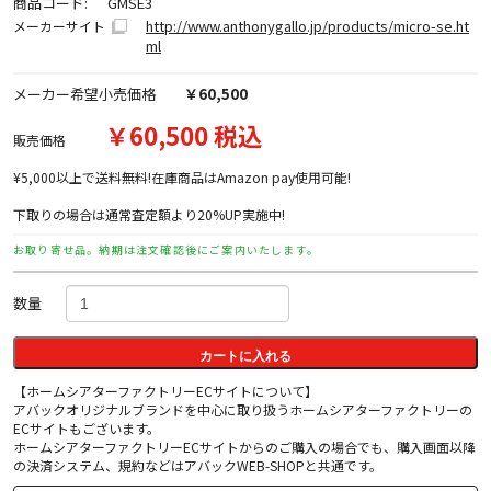
商品コード:
GMSE3
http://www.anthonygallo.jp/products/micro-se.ht
メーカーサイト
ml
メーカー希望小売価格
￥60,500
￥60,500 税込
販売価格
¥5,000以上で送料無料!在庫商品はAmazon pay使用可能!
下取りの場合は通常査定額より20%UP実施中!
お取り寄せ品。納期は注文確認後にご案内いたします。
数量
カートに入れる
【ホームシアターファクトリーECサイトについて】
アバックオリジナルブランドを中心に取り扱うホームシアターファクトリーの
ECサイトもございます。
ホームシアターファクトリーECサイトからのご購入の場合でも、購入画面以降
の決済システム、規約などはアバックWEB-SHOPと共通です。