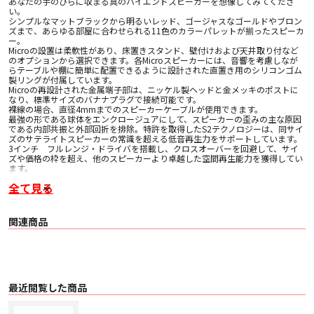
あなたの手のひらに収まる真のハイエンドスピーカーを想像してみてくださ
い。
シンプルなマットブラックから明るいレッド、ゴージャスなゴールドやブロン
ズまで、あらゆる部屋に合わせられる11色のカラーパレットが揃ったスピーカ
ー。
Microの設置は柔軟性があり、床置きスタンド、壁付けおよび天井取り付など
のオプションから選択できます。各Microスピーカーには、音響を考慮しなが
らテーブルや棚に簡単に配置できるように設計された直置き用のシリコンゴム
製リングが付属しています。
Microの再設計された金属端子部は、ニッケル製ヘッドと金メッキのポストに
なり、標準サイズのバナナプラグで接続可能です。
裸線の場合、直径4mmまでのスピーカーケーブルが使用できます。
最強の形である球体をエンクロージュアにして、スピーカーの歪みの主な原因
である内部共振と外部回折を排除。特許を取得したS2テクノロジーは、同サイ
ズのサテライトスピーカーの常識を超える低音再生力をサポートしています。
3インチ フルレンジ・ドライバを搭載し、クロスオーバーを回避して、サイ
ズや価格の枠を超え、他のスピーカーより卓越した空間再生能力を獲得してい
ます。
全て見る
■主な仕様
〇 再生周波数
・ 壁付け、またはフロアスタンド使用時 100Hz ~ 18kHz
・ アイソレーションリングでデスクトップ使用時 120Hz ~ 18kHz
関連商品
〇 能率 89 dB/w 2.8v /m
〇 公称インピーダンス 8 Ohms
〇 最大入力 100 W
〇 ドライバ: 3インチ フルレンジ
〇 クロスオーバー: なし
〇 サイズ 102mmφ
〇 重量 795g
最近閲覧した商品
〇 コーン素材 Micalポリプロピレン・コンパウンド
〇 エンクロージャー素材 マイルドスチール/ステンレススチール