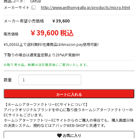
商品コード:
GMSB
http://www.anthonygallo.jp/products/micro.html
メーカーサイト
メーカー希望小売価格
￥39,600
￥39,600 税込
販売価格
¥5,000以上で送料無料!在庫商品はAmazon pay使用可能!
下取りの場合は通常査定額より20%UP実施中!
お取り寄せ品。納期は注文確認後にご案内いたします。
数量
カートに入れる
【ホームシアターファクトリーECサイトについて】
アバックオリジナルブランドを中心に取り扱うホームシアターファクトリーの
ECサイトもございます。
ホームシアターファクトリーECサイトからのご購入の場合でも、購入画面以降
の決済システム、規約などはアバックWEB-SHOPと共通です。
お気に入り