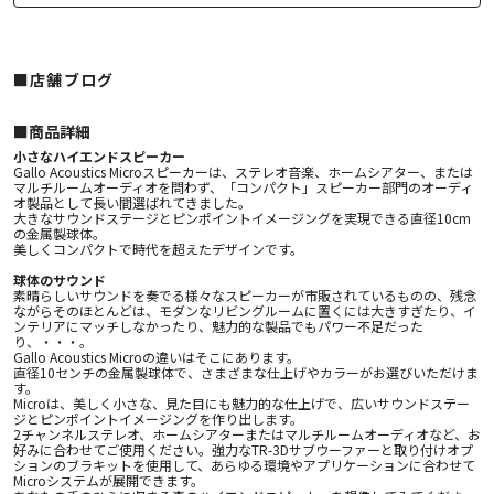
■店舗ブログ
■︎商品詳細
小さなハイエンドスピーカー
Gallo Acoustics Microスピーカーは、ステレオ音楽、ホームシアター、または
マルチルームオーディオを問わず、「コンパクト」スピーカー部門のオーディ
オ製品として長い間選ばれてきました。
大きなサウンドステージとピンポイントイメージングを実現できる直径10cm
の金属製球体。
美しくコンパクトで時代を超えたデザインです。
球体のサウンド
素晴らしいサウンドを奏でる様々なスピーカーが市販されているものの、残念
ながらそのほとんどは、モダンなリビングルームに置くには大きすぎたり、イ
ンテリアにマッチしなかったり、魅力的な製品でもパワー不足だった
り、・・・。
Gallo Acoustics Microの違いはそこにあります。
直径10センチの金属製球体で、さまざまな仕上げやカラーがお選びいただけま
す。
Microは、美しく小さな、見た目にも魅力的な仕上げで、広いサウンドステー
ジとピンポイントイメージングを作り出します。
2チャンネルステレオ、ホームシアターまたはマルチルームオーディオなど、お
好みに合わせてご使用ください。強力なTR-3Dサブウーファーと取り付けオプ
ションのブラキットを使用して、あらゆる環境やアプリケーションに合わせて
Microシステムが展開できます。