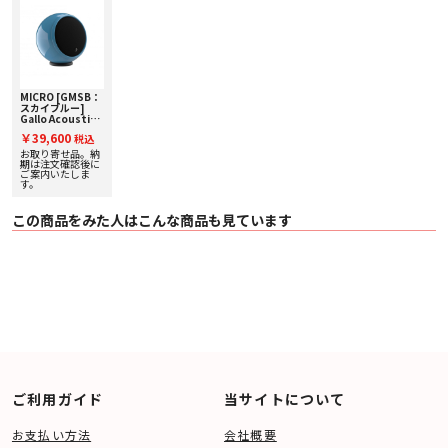
〇 付属品 アイソレーションリング、スピーカーコード（5m）
MICRO [GMSB：
スカイブルー]
Gallo Acoustics
[ギャロアコーステ
￥39,600
税込
ィックス] 単品ス
ピーカー 【受注発
お取り寄せ品。納
注】
期は注文確認後に
ご案内いたしま
す。
この商品をみた人はこんな商品も見ています
ご利用ガイド
当サイトについて
お支払い方法
会社概要