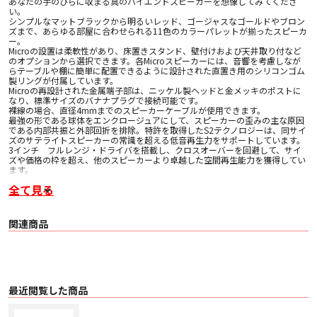
あなたの手のひらに収まる真のハイエンドスピーカーを想像してみてくださ
い。
シンプルなマットブラックから明るいレッド、ゴージャスなゴールドやブロン
ズまで、あらゆる部屋に合わせられる11色のカラーパレットが揃ったスピーカ
ー。
Microの設置は柔軟性があり、床置きスタンド、壁付けおよび天井取り付など
のオプションから選択できます。各Microスピーカーには、音響を考慮しなが
らテーブルや棚に簡単に配置できるように設計された直置き用のシリコンゴム
製リングが付属しています。
Microの再設計された金属端子部は、ニッケル製ヘッドと金メッキのポストに
なり、標準サイズのバナナプラグで接続可能です。
裸線の場合、直径4mmまでのスピーカーケーブルが使用できます。
最強の形である球体をエンクロージュアにして、スピーカーの歪みの主な原因
である内部共振と外部回折を排除。特許を取得したS2テクノロジーは、同サイ
ズのサテライトスピーカーの常識を超える低音再生力をサポートしています。
3インチ フルレンジ・ドライバを搭載し、クロスオーバーを回避して、サイ
ズや価格の枠を超え、他のスピーカーより卓越した空間再生能力を獲得してい
ます。
全て見る
■主な仕様
〇 再生周波数
・ 壁付け、またはフロアスタンド使用時 100Hz ~ 18kHz
・ アイソレーションリングでデスクトップ使用時 120Hz ~ 18kHz
関連商品
〇 能率 89 dB/w 2.8v /m
〇 公称インピーダンス 8 Ohms
〇 最大入力 100 W
〇 ドライバ: 3インチ フルレンジ
〇 クロスオーバー: なし
〇 サイズ 102mmφ
〇 重量 795g
最近閲覧した商品
〇 コーン素材 Micalポリプロピレン・コンパウンド
〇 エンクロージャー素材 マイルドスチール/ステンレススチール