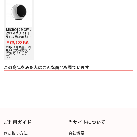
〇 付属品 アイソレーションリング、スピーカーコード（5m）
MICRO [GMGW：
グロスホワイト]
Gallo Acoustics
[ギャロアコーステ
￥39,600
税込
ィックス] 単品ス
ピーカー 【受注発
お取り寄せ品。納
注】
期は注文確認後に
ご案内いたしま
す。
この商品をみた人はこんな商品も見ています
ご利用ガイド
当サイトについて
お支払い方法
会社概要