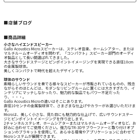
■店舗ブログ
■︎商品詳細
小さなハイエンドスピーカー
Gallo Acoustics Microスピーカーは、ステレオ音楽、ホームシアター、または
マルチルームオーディオを問わず、「コンパクト」スピーカー部門のオーディ
オ製品として長い間選ばれてきました。
大きなサウンドステージとピンポイントイメージングを実現できる直径10cm
の金属製球体。
美しくコンパクトで時代を超えたデザインです。
球体のサウンド
素晴らしいサウンドを奏でる様々なスピーカーが市販されているものの、残念
ながらそのほとんどは、モダンなリビングルームに置くには大きすぎたり、イ
ンテリアにマッチしなかったり、魅力的な製品でもパワー不足だった
り、・・・。
Gallo Acoustics Microの違いはそこにあります。
直径10センチの金属製球体で、さまざまな仕上げやカラーがお選びいただけま
す。
Microは、美しく小さな、見た目にも魅力的な仕上げで、広いサウンドステー
ジとピンポイントイメージングを作り出します。
2チャンネルステレオ、ホームシアターまたはマルチルームオーディオなど、お
好みに合わせてご使用ください。強力なTR-3Dサブウーファーと取り付けオプ
ションのブラキットを使用して、あらゆる環境やアプリケーションに合わせて
Microシステムが展開できます。