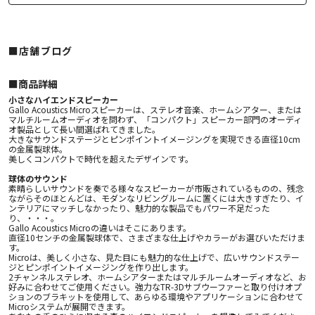
■店舗ブログ
■︎商品詳細
小さなハイエンドスピーカー
Gallo Acoustics Microスピーカーは、ステレオ音楽、ホームシアター、または
マルチルームオーディオを問わず、「コンパクト」スピーカー部門のオーディ
オ製品として長い間選ばれてきました。
大きなサウンドステージとピンポイントイメージングを実現できる直径10cm
の金属製球体。
美しくコンパクトで時代を超えたデザインです。
球体のサウンド
素晴らしいサウンドを奏でる様々なスピーカーが市販されているものの、残念
ながらそのほとんどは、モダンなリビングルームに置くには大きすぎたり、イ
ンテリアにマッチしなかったり、魅力的な製品でもパワー不足だった
り、・・・。
Gallo Acoustics Microの違いはそこにあります。
直径10センチの金属製球体で、さまざまな仕上げやカラーがお選びいただけま
す。
Microは、美しく小さな、見た目にも魅力的な仕上げで、広いサウンドステー
ジとピンポイントイメージングを作り出します。
2チャンネルステレオ、ホームシアターまたはマルチルームオーディオなど、お
好みに合わせてご使用ください。強力なTR-3Dサブウーファーと取り付けオプ
ションのブラキットを使用して、あらゆる環境やアプリケーションに合わせて
Microシステムが展開できます。