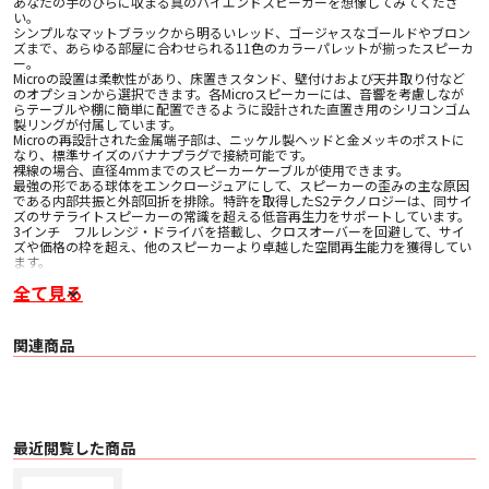
あなたの手のひらに収まる真のハイエンドスピーカーを想像してみてくださ
い。
シンプルなマットブラックから明るいレッド、ゴージャスなゴールドやブロン
ズまで、あらゆる部屋に合わせられる11色のカラーパレットが揃ったスピーカ
ー。
Microの設置は柔軟性があり、床置きスタンド、壁付けおよび天井取り付など
のオプションから選択できます。各Microスピーカーには、音響を考慮しなが
らテーブルや棚に簡単に配置できるように設計された直置き用のシリコンゴム
製リングが付属しています。
Microの再設計された金属端子部は、ニッケル製ヘッドと金メッキのポストに
なり、標準サイズのバナナプラグで接続可能です。
裸線の場合、直径4mmまでのスピーカーケーブルが使用できます。
最強の形である球体をエンクロージュアにして、スピーカーの歪みの主な原因
である内部共振と外部回折を排除。特許を取得したS2テクノロジーは、同サイ
ズのサテライトスピーカーの常識を超える低音再生力をサポートしています。
3インチ フルレンジ・ドライバを搭載し、クロスオーバーを回避して、サイ
ズや価格の枠を超え、他のスピーカーより卓越した空間再生能力を獲得してい
ます。
全て見る
■主な仕様
〇 再生周波数
・ 壁付け、またはフロアスタンド使用時 100Hz ~ 18kHz
・ アイソレーションリングでデスクトップ使用時 120Hz ~ 18kHz
関連商品
〇 能率 89 dB/w 2.8v /m
〇 公称インピーダンス 8 Ohms
〇 最大入力 100 W
〇 ドライバ: 3インチ フルレンジ
〇 クロスオーバー: なし
〇 サイズ 102mmφ
〇 重量 795g
最近閲覧した商品
〇 コーン素材 Micalポリプロピレン・コンパウンド
〇 エンクロージャー素材 マイルドスチール/ステンレススチール