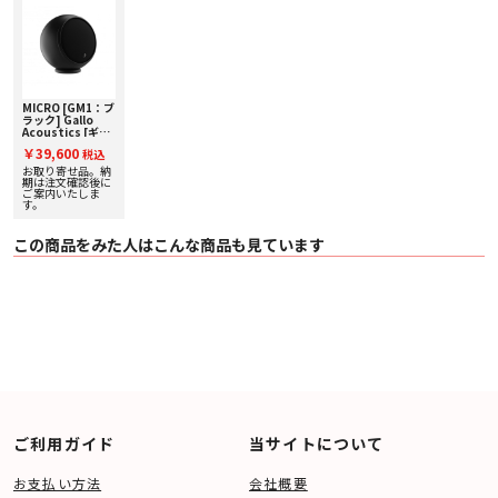
〇 付属品 アイソレーションリング、スピーカーコード（5m）
MICRO [GM1：ブ
ラック] Gallo
Acoustics [ギャ
ロアコースティッ
￥39,600
税込
クス] 単品スピー
カー
お取り寄せ品。納
期は注文確認後に
ご案内いたしま
す。
この商品をみた人はこんな商品も見ています
ご利用ガイド
当サイトについて
お支払い方法
会社概要