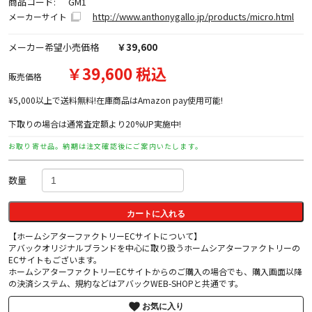
商品コード:
GM1
http://www.anthonygallo.jp/products/micro.html
メーカーサイト
メーカー希望小売価格
￥39,600
￥39,600 税込
販売価格
¥5,000以上で送料無料!在庫商品はAmazon pay使用可能!
下取りの場合は通常査定額より20%UP実施中!
お取り寄せ品。納期は注文確認後にご案内いたします。
数量
カートに入れる
【ホームシアターファクトリーECサイトについて】
アバックオリジナルブランドを中心に取り扱うホームシアターファクトリーの
ECサイトもございます。
ホームシアターファクトリーECサイトからのご購入の場合でも、購入画面以降
の決済システム、規約などはアバックWEB-SHOPと共通です。
お気に入り