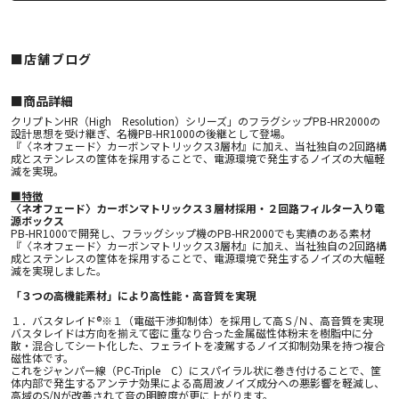
■店舗ブログ
■︎商品詳細
クリプトンHR（High Resolution）シリーズ」のフラグシップPB-HR2000の
設計思想を受け継ぎ、名機PB-HR1000の後継として登場。
『〈ネオフェード〉カーボンマトリックス3層材』に加え、当社独自の2回路構
成とステンレスの筐体を採用することで、電源環境で発生するノイズの大幅軽
減を実現。
■特徴
〈ネオフェード〉カーボンマトリックス３層材採用・２回路フィルター入り電
源ボックス
PB-HR1000で開発し、フラッグシップ機のPB-HR2000でも実績のある素材
『〈ネオフェード〉カーボンマトリックス3層材』に加え、当社独自の2回路構
成とステンレスの筐体を採用することで、電源環境で発生するノイズの大幅軽
減を実現しました。
「３つの高機能素材」により高性能・高音質を実現
１．バスタレイド®※１（電磁干渉抑制体）を採用して高Ｓ/Ｎ、高音質を実現
バスタレイドは方向を揃えて密に重なり合った金属磁性体粉末を樹脂中に分
散・混合してシート化した、フェライトを凌駕するノイズ抑制効果を持つ複合
磁性体です。
これをジャンパー線（PC-Triple C）にスパイラル状に巻き付けることで、筐
体内部で発生するアンテナ効果による高周波ノイズ成分への悪影響を軽減し、
高域のS/Nが改善されて音の明瞭度が更に上がります。