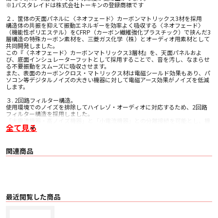
※1バスタレイドは株式会社トーキンの登録商標です
２．筐体の天面パネルに〈ネオフェード〉カーボンマトリックス3材を採用
構造体の共振を抑えて振動エネルギーを効率よく吸収する〈ネオフェード〉
（機能性ポリエステル）をCFRP（カーボン繊維強化プラスチック）で挟んだ3
層構造の特殊カーボン素材を、三菱ガス化学（株）とオーディオ用素材として
共同開発しました。
この『〈ネオフェード〉カーボンマトリックス3層材』を、天面パネルおよ
び、底面インシュレーターフットとして採用することで、音を汚し、なまらせ
る不要振動をスムーズに吸収させます。
また、表面のカーボンクロス・マトリックス材は電磁シールド効果もあり、パ
ソコン等デジタルノイズの大きい機器に対して電磁アース効果がノイズを低減
します。
３. 2回路フィルター構造。
使用環境でのノイズを排除してハイレゾ・オーディオに対応するため、2回路
フィルター構造を採用しました。
「大電流機器・高ノイズ機器」と「小電流機器」との分離接続を可能とし、機
全て見る
器間の相互影響を大幅に軽減します。
③内部配線材に高音質で定評のあるPC-Triple Cを採用
４．コンセントは「レビトン社製ホスピタルグレード」、ＡＣインレットは
関連商品
「ロジウムメッキ仕上げ」で高品位・高音質を実現
コンセントは6個口を採用。
左2個はパワーアンプ、パソコン等の「大電流機器・高ノイズ機器」を、右4個
はDVD/CDプレーヤー、プリアンプ、DAC等の「小電流機器」を接続する配置
設計となっています。
また、安全性を考慮して電気用品安全法（PSE）を取得しているACインレット
は、信頼性が高く定評のあるロジウムメッキ仕上げを採用しました。
最近閲覧した商品
単品販売と同仕様の〈ネオフェード〉カーボンマトリックス３層材とステンレ
スのハイブリッドで高性能なインシュレーターをフットに採用、底面からの外
部振動を大幅に吸収します。