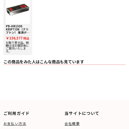
５．高級ハイブリッド・インシュレーターをフットに採用
単品販売と同仕様の〈ネオフェード〉カーボンマトリックス3層材とステンレ
スのハイブリッドで高性能なインシュレーターをフットに採用、底面からの外
部振動を大幅に吸収します。
PB-HR1500
■主な仕様
KRIPTON ［クリ
〇 品名 HR電源ボックス
プトン］ 電源ボッ
〇 型名 PB-HR1500
クス
￥136,377
税込
〇 ＡＣインレット ロジュウムメッキ仕上げ
お取り寄せ品。納
〇 コンセント レビトン社製ホスピタルグレード
期は注文確認後に
〇 コンセントアース 独立型
ご案内いたしま
〇 コンセント数 LowPower4個、PC&HighPower2個
す。
〇 電源 ＡＣ100V 50/60Ｈｚ
〇 最大使用電流 15Ａ
この商品をみた人はこんな商品も見ています
〇 フィルター特性 （－40ｄＢ）100ｋＨｚ／10ＭＨｚ
〇 表面パネル 〈ネオフェード〉カーボンマトリックス3層材
〇 内部配線材 PC-Triple C
〇 内部構造体 オールステンレス
〇 外枠 ステンレス
〇 サイズ 300（Ｗ）×70（Ｈ）×126（Ｄ）ｍｍ
〇 フット ハイブリッド型インシュレーター
〇 重量 3.2kg
〇 付属品 取扱説明書（含 保証書）
〇 安全 電気用品安全法（PSE）取得
ご利用ガイド
当サイトについて
お支払い方法
会社概要