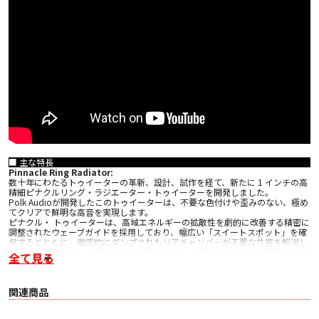
■ 主な特長
Pinnacle Ring Radiator:
数十年にわたるトゥイーターの革新、設計、試作を経て、新たに 1 インチの高
精細ピナクルリング・ラジエーター・トゥイーターを開発しました。
Polk Audioが開発したこのトゥイーターは、不要な色付けや歪みのない、極め
てクリアで鮮明な高音を実現します。
ピナクル・ トゥイーターは、高域エネルギーの拡散性を劇的に改善する精密に
調整されたウェーブガイドを採用しており、幅広い「スイートスポット」を確
保するとともに、徹底的にダンプされたリアチャンバーが不要な共振を解消し
ます。 これにより、不要な色付けや歪みのない、極めてクリアで鮮明な高音を
全て見る
実現しています。
Turbine Cone:
Polk Audio は、人間の耳が特に敏感な中音域を自然に再現するためにタービン
関連商品
コーンを開発しました。これは元々フラッグシップモデル（Legend シリー
ズ）のために作られたものです。
この振動板は Polk 独自のフォームコアとタービン形状を組み合わせたもの