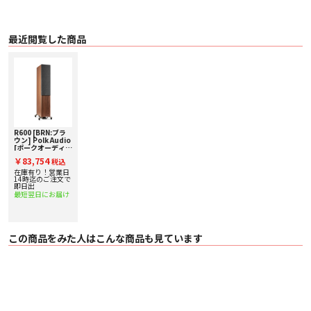
で、インジェクション成形によって作られています。
質量を増やすことなく剛性と内部損失を飛躍的に高めることにより、細部まで
聞き取りやすくスムーズできめ細やかな中音域と余裕のある低音を実現してい
ます。
最近閲覧した商品
X-Port Technology:
Reserve シリーズには、 Polk Audio の特許技術である X-Port が採用されてい
ます。
X-Port は、不要なキャビネットとポートの共振を排除するために精密に調整さ
れた一組のクローズドパイプ・アブソーバーを使用しています。
X-Port は中低音域に最も効果的に作用し、バランスのとれたクリーンな中低音
域を確保しながら、驚くべきディテールとダイナミクスを実現します。
X-Port は Reserveシリーズのすべてのバスレフポート付きモデルに搭載されて
います。
Power Port 2.0:
R600 [BRN:ブラ
Power Port は、フロアスタンディング型の「R600」と「R700」に採用されて
ウン] Polk Audio
いる、 Polk Audio が特許を取得した特別なバスレフポート 技術です。
[ポークオーディ
オ] トールボーイ
緻密に設計されたポート形状により空気の流れをスムーズにしてポートノイズ
￥83,754
税込
スピーカー [1本]
を抑えるとともに一般的なバスレフポートに比べ低音域をより深く、より高い
下取り査定額20%
在庫有り！営業日
出力レベルで再生します。
アップ実施中！
14時迄のご注文で
即日出
Power Port 2.0 は、新たに開発された X-Port と Power Port を組み合わせたと
最短翌日にお届け
ても ユニークなテクノロジーです。ポートチューブのベースをアルミニウムで
再設計し、従来の Power Port デザインよりも床に近い位置にレイアウトする
ことにより 、 音響特性と美観を向上させています。
Magnet Catch Grill:
Reserve シリーズにはマグネット固定式のスピーカーグリルが付属していま
この商品をみた人はこんな商品も見ています
す。
スピーカー本体にグリルを挿し込むための穴を設ける必要がなく、クリーンな
外観を損なうことがありません。 ブラウン、ブラックのスピーカーにはダーク
グレー、ホワイトのスピーカーにはライトグレーのグリルが付属しています。
Premium Terminal:
端子には締めやすくケーブルを確実に固定できるスピーカーターミナルを採
用。