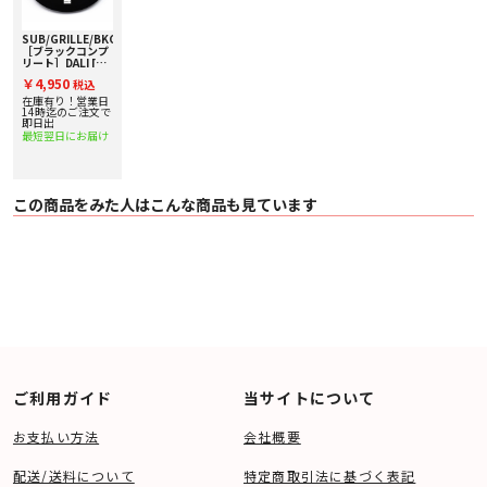
SUB/GRILLE/BKC
［ブラックコンプ
リート］DALI [ダ
リ] SUBE9N用グ
￥4,950
税込
リル 1枚
在庫有り！営業日
14時迄のご注文で
即日出
最短翌日にお届け
この商品をみた人はこんな商品も見ています
ご利用ガイド
当サイトについて
お支払い方法
会社概要
配送/送料について
特定商取引法に基づく表記