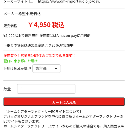
https://www.dm-importaudio.jp/dali/
メーカーサイト
メーカー希望小売価格
￥4,950 税込
販売価格
¥5,000以上で送料無料!在庫商品はAmazon pay使用可能!
下取りの場合は通常査定額より20%UP実施中!
在庫有り！営業日14時迄のご注文で即日出荷！
翌日に東京都にお届け
お届け地域を選択
数量
カートに入れる
【ホームシアターファクトリーECサイトについて】
アバックオリジナルブランドを中心に取り扱うホームシアターファクトリーの
ECサイトもございます。
ホームシアターファクトリーECサイトからのご購入の場合でも、購入画面以降