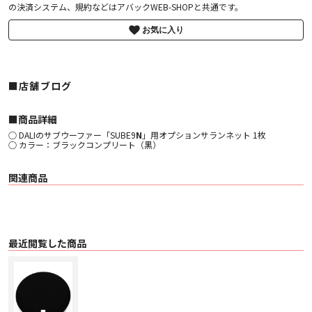
の決済システム、規約などはアバックWEB-SHOPと共通です。
お気に入り
■店舗ブログ
■︎商品詳細
○ DALIのサブウーファー「SUBE9
N
」用オプションサランネット 1枚
○ カラー：ブラックコンプリート（黒）
関連商品
最近閲覧した商品