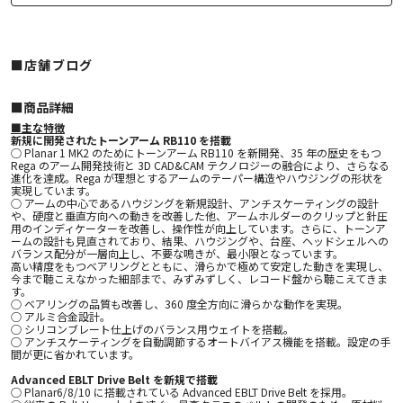
■店舗ブログ
■︎商品詳細
■主な特徴
新規に開発されたトーンアーム RB110 を搭載
○ Planar 1 MK2 のためにトーンアーム RB110 を新開発、35 年の歴史をもつ
Rega のアーム開発技術と 3D CAD&CAM テクノロジーの融合により、さらなる
進化を達成。Rega が理想とするアームのテーパー構造やハウジングの形状を
実現しています。
○ アームの中心であるハウジングを新規設計、アンチスケーティングの設計
や、硬度と垂直方向への動きを改善した他、アームホルダーのクリップと針圧
用のインディケーターを改善し、操作性が向上しています。さらに、トーンア
ームの設計も見直されており、結果、ハウジングや、台座、ヘッドシェルへの
バランス配分が一層向上し、不要な鳴きが、最小限となっています。
高い精度をもつベアリングとともに、滑らかで極めて安定した動きを実現し、
今まで聴こえなかった細部まで、みずみずしく、レコード盤から聴こえてきま
す。
○ ベアリングの品質も改善し、360 度全方向に滑らかな動作を実現。
○ アルミ合金設計。
○ シリコンブレート仕上げのバランス用ウェイトを搭載。
○ アンチスケーティングを自動調節するオートバイアス機能を搭載。設定の手
間が更に省かれています。
Advanced EBLT Drive Belt を新規で搭載
○ Planar6/8/10 に搭載されている Advanced EBLT Drive Belt を採用。