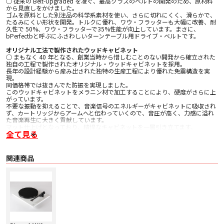
○ 従来の Belt-Upgraded を凌ぐ、最高クラスのベルトの開発のため、原材料
から見直しをかけました。
ゴムを原料とした別注品の科学系素材を使い、さらに切れにくく、滑らかで、
たるみにくい形状を開発。トルクに優れ、ワウ・フラッターも大幅に改善、耐
久性で 50%、ワウ・フラッターで35%性能が向上しています。まさに、
bPerfectbと呼ぶにふさわしいターンテーブル用ドライブ・ベルトです。
オリジナル工法で製作されたウッドキャビネット
○ まもなく 40 年となる、創業当時から惜しむことのない開発から確立された
独自の工程で製作されたオリジナル・ウッドキャビネットを採用。
⾧年の設計経験から産み出された独特の生産工程により優れた免震構造を実
現。
同価格帯では抜きんでた防振を実現しました。
このウッドキャビネットをメラニン材で加工することにより、硬度がさらに上
がっています。
不要な振動を抑えることで、音楽信号のエネルギーがキャビネットに吸収され
ず、カートリッジからアームへと伝わっていくので、音圧が高く、力感に溢れ
た音楽再生に大きく貢献しています。
マット仕上げとなっており、精悍なキャビネットを一層引き立てます。
全て見る
防振設計
○ 3mm 厚のフェノール材製のプレートをメインハブとトーンアームの間に貼
り、剛性を高めています。
関連商品
○ 新規設計されたフットは、口径を大きくし、異種材で構成されているので、
防振に優れています。
あわせて低重心化も実現しています。
新設計されたメインハブ
○ メインハブとサブ・プラッターも新規設計されています。新設計のメインハ
ブにより、ベアリングは、サブ・プラッターからの圧力から解放され、より的
確に滑らかに動くことができるようになっています。
定評のあるサブ・プラッターとともに、より高い精度の回転を実現。密度が高