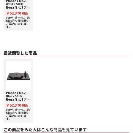
く、剛性に優れたサブ・プラッターは、摩擦が限りなく少なく、滑らかな回転
Planar 1 MK2-
White 50Hz
を実現しています。
Rega [レガ] アナ
ログプレーヤー
￥62,370
カスタム仕様のプラッター
税込
○ 硬度と剛性に優れたフェノール樹脂を使ったカスタム仕様のプラッターの表
お取り寄せ品。納
期は注文確認後に
面は、上位モデル同様、フラットで、硬度、精度の極めて高い仕上げを施して
ご案内いたしま
います。
す。
また、外周に質量をかける構造を採用した他、センターホールは、独自加工に
より、摩擦が極めて少なく、精度に優れた回転を実現しています。
24V 低振動モーターを搭載
○ 上位モデル同様、AC24V モーターを搭載し、制御回路を見直しにより、回
転ムラが一層抑えられ、振動の低下を実現しました。
最近閲覧した商品
その他
○ Carbon (MM)を標準搭載。
England の工場にて一台ずつ、熟練工の手によって生産されています。カーボ
ン製カンチレバーを搭載し、優れた音質と表現力を実現しています。
■主な仕様
○ 駆動方式 : ベルトドライブ
○ 回転数 : 33 1/3, 45 回転
○ カートリッジ : MM 型
Planar 1 MK2-
○ 消費電力 : 0.1mA 以下
Black 50Hz
Rega [レガ] アナ
○ サイズ(W x H x D mm ) : 447 x 360x 117 (ダストカバー付、閉口時)
ログプレーヤー
○ 搭載可能なカートリッジの質量 : 4.5g-5.0g
￥62,370
税込
○ 質量 : 5.5 kg
お取り寄せ品。納
○ 生産国 : England, UK
期は注文確認後に
ご案内いたしま
○ 付属カートリッジ : Carbon (MM)
す。
・ 出力 : 2.5m V ( 1kHz)
・ 針圧 : ２ʷ３g
この商品をみた人はこんな商品も見ています
・ 交換針あり