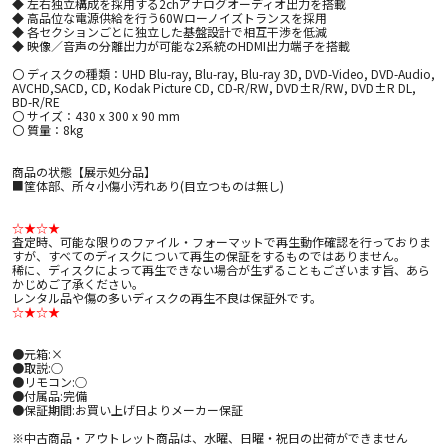
◆ 左右独立構成を採用する2chアナログオーディオ出力を搭載
◆ 高品位な電源供給を行う60Wローノイズトランスを採用
◆ 各セクションごとに独立した基盤設計で相互干渉を低減
◆ 映像／音声の分離出力が可能な2系統のHDMI出力端子を搭載
〇 ディスクの種類：UHD Blu-ray, Blu-ray, Blu-ray 3D, DVD-Video, DVD-Audio,
AVCHD,SACD, CD, Kodak Picture CD, CD-R/RW, DVD±R/RW, DVD±R DL,
BD-R/RE
〇 サイズ：430 x 300 x 90 mm
〇 質量：8kg
商品の状態【展示処分品】
■筐体部、所々小傷小汚れあり(目立つものは無し)
☆★☆★
査定時、可能な限りのファイル・フォーマットで再生動作確認を行っておりま
すが、すべてのディスクについて再生の保証をするものではありません。
稀に、ディスクによって再生できない場合が生ずることもございます旨、あら
かじめご了承ください。
レンタル品や傷の多いディスクの再生不良は保証外です。
☆★☆★
●元箱:×
●取説:○
●リモコン:○
●付属品:完備
●保証期間:お買い上げ日よりメーカー保証
※中古商品・アウトレット商品は、水曜、日曜・祝日の出荷ができません