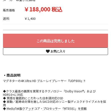
￥188,000 税込
販売価格
送料
￥1,400
この商品は完売しました
お気に入り
▪︎商品説明
マグネターの4K Ultra HD ブルーレイプレーヤー『UDP800』!!
◆クラス最高の画質を実現するテクノロジー「Dolby Vision®」および
HDR10+に対応
◆ 質感を徹底的にこだわった日本語対応OSD
◆ 振動／超寿命対策を施したSACD対応のソニー製ディスクドライブメカを採
用
◆ MediaTek製クアッドコア・プロセッサー「MT8581」を搭載