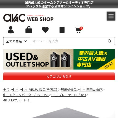
国内最大級のホームシアター&オーディオ専門店
アバックが運営する公式オンラインショップ。
0
全ての商品
カテゴリから探す
全て
中古
中古 -VISUAL製品(全商品)-
展示処分品
中古 関西web店
＞
＞
＞
＞
＞
中古 D/Aコンバーター/USB-DAC
中古 プレーヤーBD/DVD
＞
＞
4K UHDブルーレイ