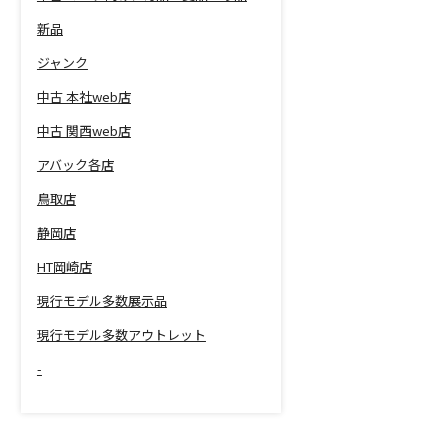
新品
ジャンク
中古 本社web店
中古 関西web店
アバック各店
鳥取店
静岡店
HT岡崎店
現行モデル多数展示品
現行モデル多数アウトレット
-