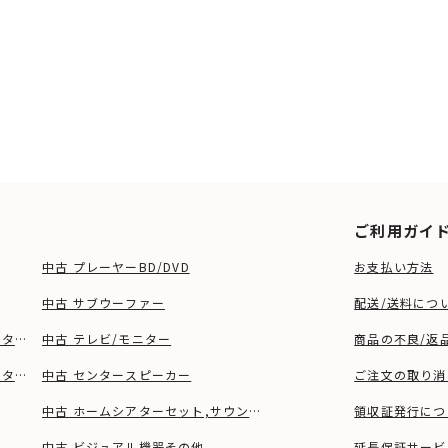
ご利用ガイ
中古 プレーヤーBD/DVD
お支払い方法
中古 サブウーファー
配送/送料につ
ーター、ウーファー等)
中古 テレビ/モニター
商品の不良/返
タンド等)
中古 センタースピーカー
ご注文の取り消
中古 ホームシアターセット,サウンドバー
領収証発行につ
中古 ビジュアル機器その他
延長保証サービ