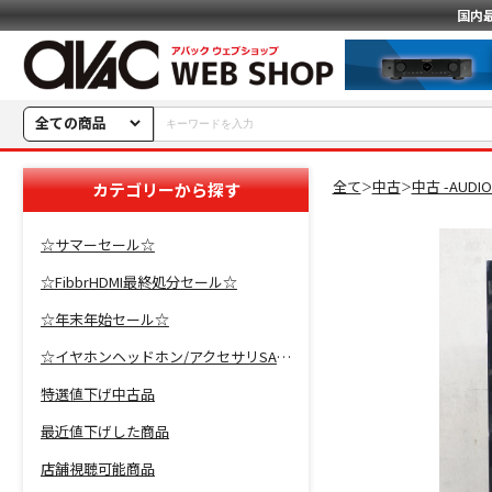
国内
全ての商品
全て
中古
中古 -AUDI
カテゴリーから探す
＞
＞
☆サマーセール☆
☆FibbrHDMI最終処分セール☆
☆年末年始セール☆
☆イヤホンヘッドホン/アクセサリSALE☆
特選値下げ中古品
最近値下げした商品
店舗視聴可能商品