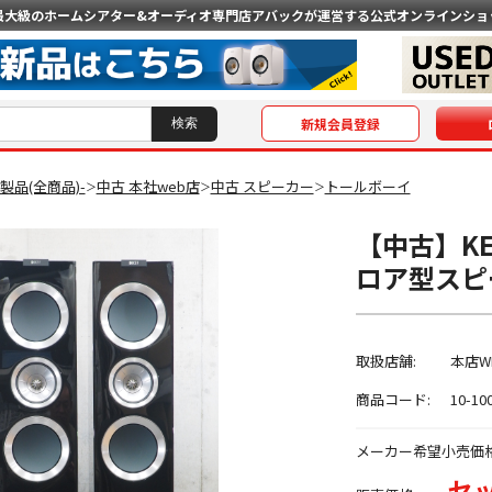
最大級のホームシアター&オーディオ専門店
アバックが運営する公式オンラインショ
新規会員登録
O製品(全商品)-
中古 本社web店
中古 スピーカー
トールボーイ
＞
＞
＞
【中古】KEF
ロア型スピ
取扱店舗:
本店W
商品コード:
10-10
メーカー希望小売価
セッ