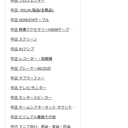
中古 プロジェクター
中古 -VISUAL製品(全商品)-
中古 HDMI/DVIケーブル
中古 映像アクセサリー(HDMIケーブル等)
中古 スクリーン
中古 AVアンプ
中古 レコーダー・録画機
中古 プレーヤーBD/DVD
中古 サブウーファー
中古 テレビ/モニター
中古 センタースピーカー
中古 ホームシアターセット,サウンドバー
中古 ビジュアル機器その他
中古 マニア向け、奇品・変品・珍品