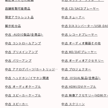
店舗視聴可能商品
中古 CD/SACDプレーヤー
限定アウトレット品
中古 チューナー
展示処分品
中古 D/Aコンバーター/USB-DA
中古 -AUDIO製品(全商品)-
中古 レコードプレーヤー
中古 コントロールアンプ
中古 オーディオ機器その他
中古 プリメインアンプ
中古 MD/DATプレーヤー
中古 パワーアンプ
中古 オーディオアクセサリー
中古 アナログパーツ(カートリッジ、シェル等)
中古 プロジェクター
中古 ヘッドホン/イヤホン関連
中古 -VISUAL製品(全商品)-
中古 オーディオケーブル
中古 HDMI/DVIケーブル
中古 スピーカーケーブル
中古 映像アクセサリー(HDMIケ
中古 スピーカー
中古 スクリーン