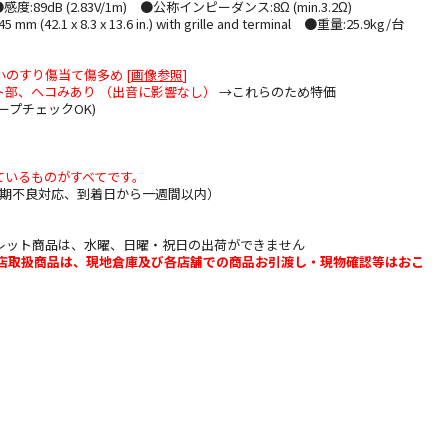
●感度:89dB (2.83V/1m) ●公称インピーダンス:8Ω (min.3.2Ω)
5 mm (42.1 x 8.3 x 13.6 in.) with grille and terminal ●重量:25.9kg/台
】
のすり傷当て傷多め [
画像参照
]
ト部、ヘコみあり （出音に影響なし）
→これらのため特価
ープチェックOK)
ているものがすべてです。
期不良対応、到着日から一週間以内）
レット商品は、水曜、日曜・祝日の出荷ができません
b店取扱商品は、現地倉庫及び各店舗での商品お引渡し・現物確認等はおこ