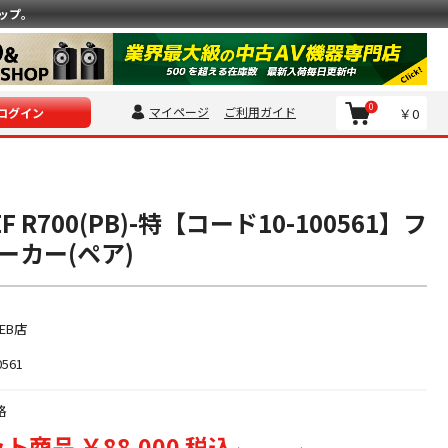
ップ。
0
マイページ
ご利用ガイド
￥0
ログイン
 R700(PB)-特【コード10-100561】フ
ーカー(ペア)
EB店
0561
格
ト商品 ￥88,000 税込