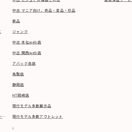
中古 マニア向け、奇品・変品・珍品
新品
C
ジャンク
中古 本社web店
中古 関西web店
アバック各店
鳥取店
静岡店
HT岡崎店
現行モデル多数展示品
ーブル等)
現行モデル多数アウトレット
-