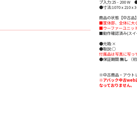
プ入力:25 - 200 W 
●寸法:1070 x 210 x 34
商品の状態【中古品
■筐体部、全体に大小
■ウーファーユニッ
■動作確認済み(スイ
●元箱:×
●取説:○
付属品は写真に写っ
●保証期間:
無し
（初
※中古商品・アウト
※アバック中古we
なっておりません。