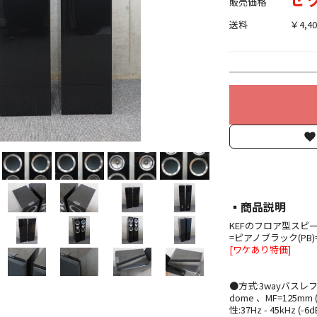
販売価格
送料
￥4,40
▪︎商品説明
KEFのフロア型スピーカ
=ピアノブラック(PB)
[ワケあり特価]
●方式:3wayバスレフ ●ユニ
dome 、MF=125mm (5i
性:37Hz - 45kHz