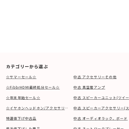
カテゴリーから選ぶ
☆サマーセール☆
中古 アクセサリーその他
☆FibbrHDMI最終処分セール☆
中古 真空管アンプ
☆年末年始セール☆
中古 スピーカーユニット(ツイ
☆イヤホンヘッドホン/アクセサリSALE☆
中古 スピーカーアクセサリー(ス
特選値下げ中古品
中古 オーディオラック、ボード
最近値下げした商品
中古 ネットワークプレーヤー