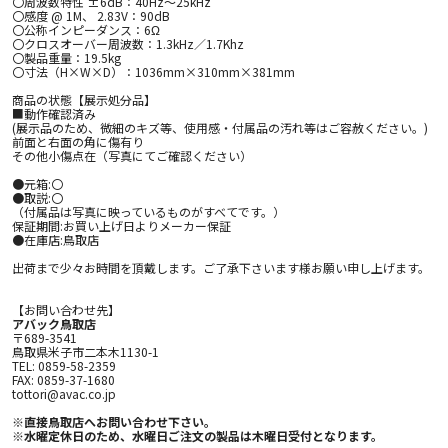
〇周波数特性 ±6dB：40Hz～25kHz
〇感度 @ 1M、 2.83V：90dB
〇公称インピーダンス：6Ω
〇クロスオーバー周波数：1.3kHz／1.7Khz
〇製品重量：19.5kg
〇寸法（H×W×D）：1036mm×310mm×381mm
商品の状態【展示処分品】
■動作確認済み
(展示品のため、微細のキズ等、使用感・付属品の汚れ等はご容赦ください。)
前面と右面の角に傷有り
その他小傷点在（写真にてご確認ください）
●元箱:〇
●取説:〇
（付属品は写真に映っているものがすべてです。）
保証期間:お買い上げ日よりメーカー保証
●在庫店:鳥取店
出荷まで少々お時間を頂戴します。ご了承下さいます様お願い申し上げます。
【お問い合わせ先】
アバック鳥取店
〒689-3541
鳥取県米子市二本木1130-1
TEL: 0859-58-2359
FAX: 0859-37-1680
tottori@avac.co.jp
※直接鳥取店へお問い合わせ下さい。
※水曜定休日のため、水曜日ご注文の製品は木曜日受付となります。