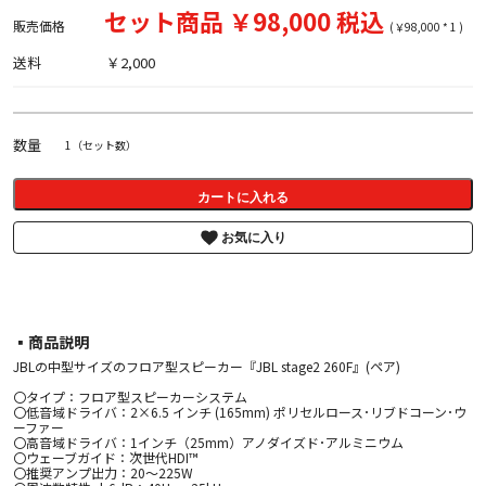
セット商品 ￥98,000 税込
販売価格
(￥98,000 * 1 )
送料
￥2,000
数量
1（セット数）
カートに入れる
お気に入り
▪︎商品説明
JBLの中型サイズのフロア型スピーカー『JBL stage2 260F』(ペア)
〇タイプ：フロア型スピーカーシステム
〇低音域ドライバ：2×6.5 インチ (165mm) ポリセルロース･リブドコーン･ウ
ーファー
〇高音域ドライバ：1インチ（25mm）アノダイズド･アルミニウム
〇ウェーブガイド：次世代HDI™
〇推奨アンプ出力：20～225W