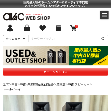
国内最大級のホームシアター&オーディオ専門店
アバックが運営する公式オンラインショップ。
0
全ての商品
カテゴリから探す
全て
中古
中古 -AUDIO製品(全商品)-
鳥取店
中古 スピーカー
＞
＞
＞
＞
＞
トールボーイ