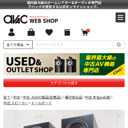
国内最大級のホームシアター&オーディオ専門店
アバックが運営する公式オンラインショップ。
0
全ての商品
カテゴリから探す
全て
中古
中古 -AUDIO製品(全商品)-
展示処分品
中古 本社web店
＞
＞
＞
＞
＞
中古 スピーカー
トールボーイ
＞