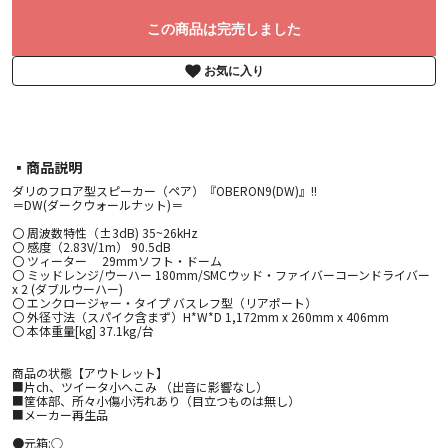
この商品は完売しました
お気に入り
▪︎商品説明
ダリのフロア型スピーカー（ペア）『OBERON9(DW)』!!
＝DW(ダークウォールナット)＝
〇 周波数特性（±3dB) 35~26kHz
〇 感度（2.83V/1m） 90.5dB
〇 ツィーター 29mmソフト・ドーム
〇 ミッドレンジ/ウーハー 180mm/SMCウッド・ファイバーコーンドライバー
x 2 (ダブルウーハー)
〇 エンクロージャー・タイプ バスレフ型（リアポート）
〇 外径寸法（スパイク含まず）H*W*D 1,172mm x 260mm x 406mm
〇 本体重量[kg] 37.1kg/台
商品の状態【アウトレット】
■片ch、ツイータ小へこみ （出音に影響なし）
■筐体部、所々小傷小汚れあり（目立つものは無し）
■メーカー再生品
●元箱:○