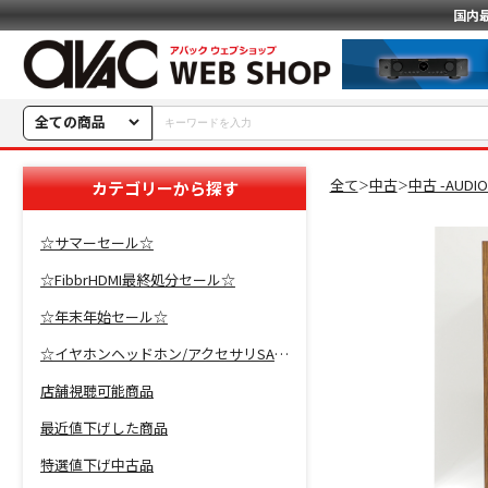
国内
全ての商品
全て
中古
中古 -AUDI
カテゴリーから探す
＞
＞
☆サマーセール☆
☆FibbrHDMI最終処分セール☆
☆年末年始セール☆
☆イヤホンヘッドホン/アクセサリSALE☆
店舗視聴可能商品
最近値下げした商品
特選値下げ中古品