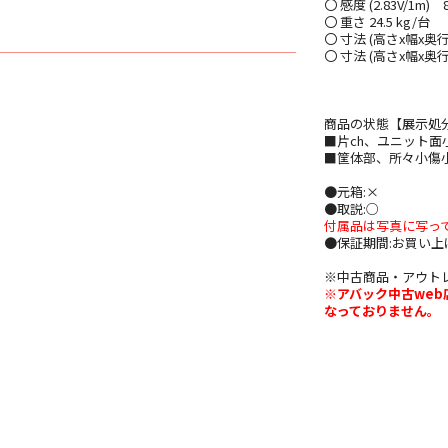
〇 感度 (2.83V/1m) 8
〇 重さ 24.5 kg/台
〇 寸法 (高さx幅x奥行き
〇 寸法 (高さx幅x奥行
商品の状態【展示処
■片ch、ユニット面
■筐体部、所々小傷
●元箱:×
●取説:○
付属品は写真に写っ
●保証期間:お買い
※中古商品・アウト
※アバック中古we
なっておりません。