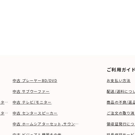
ご利用ガイ
中古 プレーヤーBD/DVD
お支払い方法
中古 サブウーファー
配送/送料につ
ーター、ウーファー等)
中古 テレビ/モニター
商品の不良/返
タンド等)
中古 センタースピーカー
ご注文の取り消
中古 ホームシアターセット,サウンドバー
領収証発行につ
中古 ビジュアル機器その他
延長保証サービ