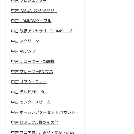
中古 プロジェクター
中古 -VISUAL製品(全商品)-
中古 HDMI/DVIケーブル
中古 映像アクセサリー(HDMIケーブル等)
中古 スクリーン
中古 AVアンプ
中古 レコーダー・録画機
中古 プレーヤーBD/DVD
中古 サブウーファー
中古 テレビ/モニター
中古 センタースピーカー
中古 ホームシアターセット,サウンドバー
中古 ビジュアル機器その他
中古 マニア向け、奇品・変品・珍品