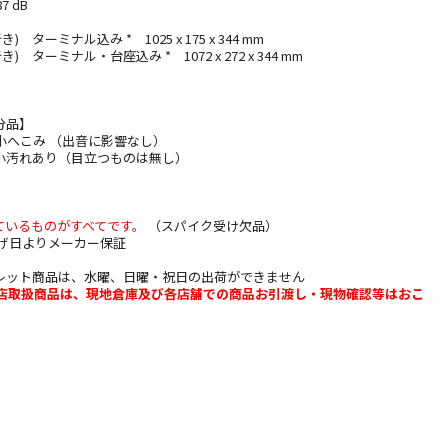
7 dB
) ターミナル込み * 1025 x 175 x 344 mm
き) ターミナル・台座込み * 1072 x 272 x 344 mm
分品】
小へこみ （出音に影響なし）
小汚れあり（目立つものは無し）
ているものがすべてです。
（スパイク受け欠品）
上げ日よりメーカー保証
レット商品は、水曜、日曜・祝日の出荷ができません
b店取扱商品は、現地倉庫及び各店舗での商品お引渡し・現物確認等はおこ