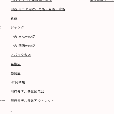
中古 マニア向け、奇品・変品・珍品
新品
C
ジャンク
中古 本社web店
中古 関西web店
アバック各店
鳥取店
静岡店
HT岡崎店
現行モデル多数展示品
ーブル等)
現行モデル多数アウトレット
-