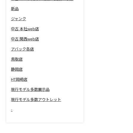
新品
ジャンク
中古 本社web店
中古 関西web店
アバック各店
鳥取店
静岡店
HT岡崎店
現行モデル多数展示品
現行モデル多数アウトレット
-