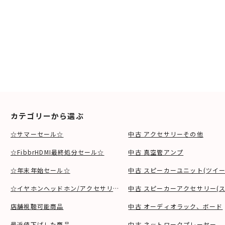
カテゴリーから選ぶ
☆サマーセール☆
中古 アクセサリーその他
☆FibbrHDMI最終処分セール☆
中古 真空管アンプ
☆年末年始セール☆
中古 スピーカーユニット(ツイ
☆イヤホンヘッドホン/アクセサリSALE☆
中古 スピーカーアクセサリー(ス
店舗視聴可能商品
中古 オーディオラック、ボード
最近値下げした商品
中古 ネットワークプレーヤー