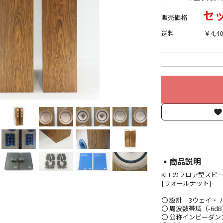
セッ
販売価格
送料
￥4,40
▪︎商品説明
KEFのフロア型スピーカ
[ウォールナット]
〇 設計 3ウェイ・ 
〇 周波数帯域（-6dB） 
〇 公称インピーダンス 4 