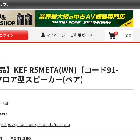
ップ。
0
マイページ
ご利用ガイド
￥0
ログイン
イ
】KEF R5META(WN)【コード91-
】フロア型スピーカー(ペア)
EB店
0043
https://jp.kef.com/products/r5-meta
格
￥547,800