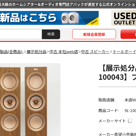
最大級のホームシアター&オーディオ専門店
アバックが運営する公式オンラインショ
新規会員登録
O製品(全商品)-
展示処分品
中古 本社web店
中古 スピーカー
トールボー
＞
＞
＞
＞
【展示処分品
100043
取扱店舗:
本店W
商品コード:
91-10
メーカーサイト
メーカー希望小売価