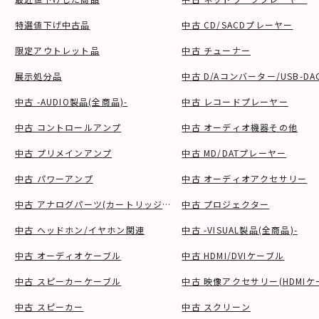
特選値下げ中古品
中古 CD/SACDプレーヤー
限定アウトレット品
中古 チューナー
展示処分品
中古 D/Aコンバーター/USB-DA
中古 -AUDIO製品(全商品)-
中古 レコードプレーヤー
中古 コントロールアンプ
中古 オーディオ機器その他
中古 プリメインアンプ
中古 MD/DATプレーヤー
中古 パワーアンプ
中古 オーディオアクセサリー
中古 アナログパーツ(カートリッジ、シェル等)
中古 プロジェクター
中古 ヘッドホン/イヤホン関連
中古 -VISUAL製品(全商品)-
中古 オーディオケーブル
中古 HDMI/DVIケーブル
中古 スピーカーケーブル
中古 映像アクセサリー(HDMIケ
中古 スピーカー
中古 スクリーン